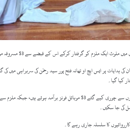
زم کو گرفتار کرکے اس کے قبضے سے 53 مسروقہ موبائل فونز برآمد کر لیے ہیں۔
کی ہدایات پر ایس ایچ او تھانہ فتح پور سید رحمٰن کی سربراہی میں کی 
ار کیا گیا۔
پولیس کا کہنا ہے کہ ملزم کے قبضے سے مختلف علاقوں سے چوری کیے گئے 53 موبا
صل کی جا سکیں۔
رروائیوں کا سلسلہ جاری رہے گا۔