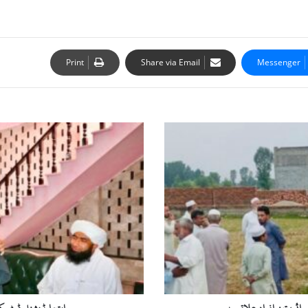
Print
Share via Email
Messenger
سوات:
ایڈیشنل
ڈپٹی
کمشنر
نعمت
اللہ
کا
چائلڈ
پروٹیکشن
یونٹ
کا
دورہ