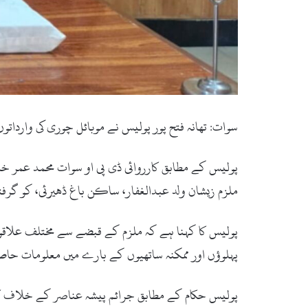
سوات: تھانہ فتح پور پولیس نے موبائل چوری کی وارداتوں میں ملوث ایک مل
پولیس کے مطابق کارروائی ڈی پی او سوات محمد عمر خان 
ملزم زیشان ولد عبدالغفار، ساکن باغ ڈھیرئی، کو گرفت
پہلوؤں اور ممکنہ ساتھیوں کے بارے میں معلومات حا
پولیس حکام کے مطابق جرائم پیشہ عناصر کے خلاف کا