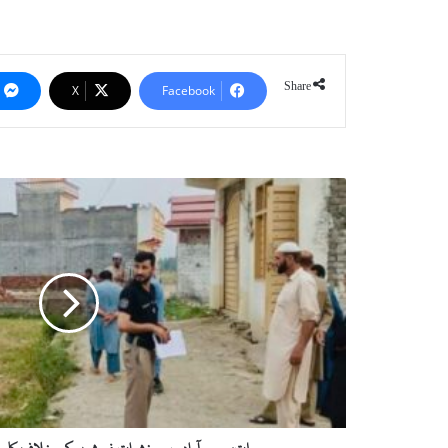
Share
X
Facebook
سوات:
رحیم
آباد
میں
منشیات
فروشوں
کے
خلاف
کارروائی،
تین
افراد
علاقہ
بدر