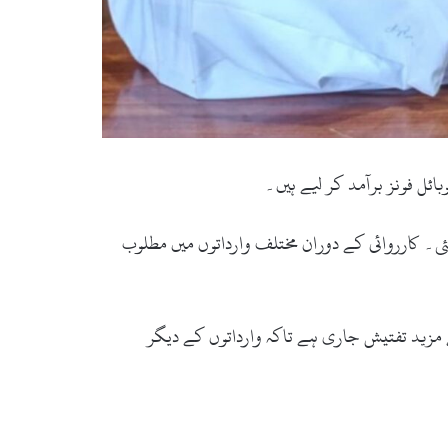
گئی۔ کارروائی کے دوران مختلف وارداتوں میں مطلوب
ئل فونز برآمد ہوئے ہیں، جبکہ ملزم سے مزید تفتیش جاری ہے تاکہ وارداتوں کے دیگر