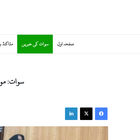
صفحہ اول
سوات کی خبریں
ملاکنڈ ب
سوات: موبائل چو
LinkedIn
Facebook
X