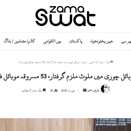
ھر سے
خیبر پختونخواہ
پاکستان
بین الاقوامی
کالم/ مضامین / بلاگ
ھوم
/
سوات کی خبریں
/
سوات: موبائل چوری میں ملوث ملزم گرفتار، 53 مسروقہ موبائل فونز برآمد
ری میں ملوث ملزم گرفتار، 53 مسروقہ موبائل فونز برآمد
Send
عارف احمد
جون 3, 2026
181
ایک منٹ کا مطالعہ
an
email