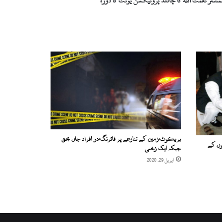
مشنر نعمت اللہ کا چائلڈ پروٹیکشن یونٹ کا دورہ
بریکوٹ،زمین کے تنازعے پر فائرنگ،دو افراد جاں بحق
چوں کے
جبکہ ایک زخمی
اپریل 29, 2020