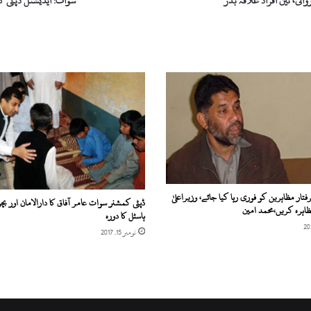
ی، تین افراد علاقہ بدر
سوات: ایڈیشنل ڈپٹی ک
تار مظاہرین کو فوری رہا کیا جائے، وزیراعلیٰ
ڈپٹی کمشنر سوات عامر آفاق کا دارالامان اور ب
ظاہرہ کریں،محمد امین
ہاسٹل کا دورہ
نومبر 15, 2017