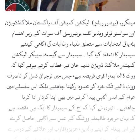
مینگورہ (پریس ریلیز) الیکشن کمیشن آف پاکستان ملاکنڈڈویژن
اور سواستو فوٹو ویڈیو کلب یونیورسٹی آف سوات کے زیر اھتمام
بلدیاتی انتخابات سے متعلق طلباء وطالبات کی آگاھی کیلئے
سیمینار کا انعقاد کیا گیا۔ سیمینار سے گیسٹ سپیکر الیکشن
کمیشنر ملاکنڈ ڈویژن ندیم خان نے خطاب کرتے ہوئے کہا کہ
ووٹ ڈالنا ہمارا قومی فریضہ ہے، جس میں نوجوان نسل کو ناصرف
ووٹ ڈالنے تک خود کو محدود رکھنا چاھئیے بلکہ اس سلسلے میں
عوام کے اندر اگاہی پیدا کرنے میں بھی اپنا کردار ادا کرنا
چاھئیے۔ انہوں نے کہا کہ اج کے سیمینار کا ایک ہی مقصد ہے
کہ یہاں موجود طالبعلم ووٹنگ کے عمل سے اگاہی حاصل کرے
اور اس پیغام کو اپنے والدین، عزیزواقارب اور علاقے کے دوسرے
شہریوں کو پہنچائے۔ سیمینار سے سواستو فوٹو ویڈیو کلب کے