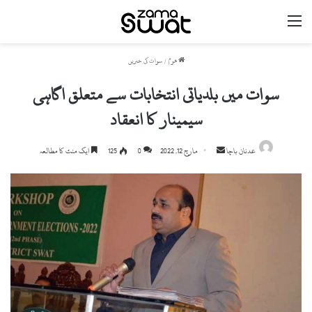
مینو
ھوم
/
سوات کی خبریں
سوات میں بلدیاتی انتخابات سے متعلق اگاہی
سیمینار کا انعقاد
Send
عدنان باچا
مارچ 12, 2022
0
125
ایک منٹ کا مطالعہ
an
email