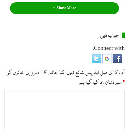
Show More
ارگنائزر جمال الدین نے بھی خطاب کیا۔ سیمنار کے اختتام پر
مہمانان کو یونیورسٹی کی طرف سےاعزازی شیلڈ پیش کئے گئے۔
جواب دیں
Connect with:
آپ کا ای میل ایڈریس شائع نہیں کیا جائے گا۔
ضروری خانوں کو
*
سے نشان زد کیا گیا ہے
ت
ب
ص
ر
ہ