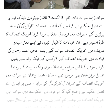
l
سوات(زما سوات ڈاٹ کام۔18اگست2017ء)چیئرمین ڈیڈک ایم پی
اے فضل حکیم نے کہا ہے کہ آئندہ انتخابات کارکردگی کی بنیاد
پرلڑیں گے ، سوات میں ترقیاتی انقلاب برپا کرنا تحریک انصاف کا
طرۂ امتیاز ہے ، ان خیالات کااظہار انہوں نے اپنے دفتر سیدو
شریف میں تحریک انصاف سوات کے رہنما حاجی محمد رحمان کی
قیادت میں تحریک انصاف کے کارکنوں کے ایک وفد سے باتیں
کرتے ہوئے کیا اس موقع پر انصاف یوتھ ونگ سوات کے رہنما
عدیل نواز خان بھی موجود تھے ، حاجی محمد رحمان نے سوات میں
تحریک انصاف کے ممبران کی کارکردگی کوسراہا ، جس پر ایم پی اے
فضل حکیم نے واضح کیا کہ موجودہ دور حکومت میں سوات میں
تحریک انصاف نے جتنے کام کئے ہیں ماضی میں اس کی مثال نہیں
ملتی ، انہوں نے کہاکہ تحریک انصاف آئندہ انتخابات میں بھی