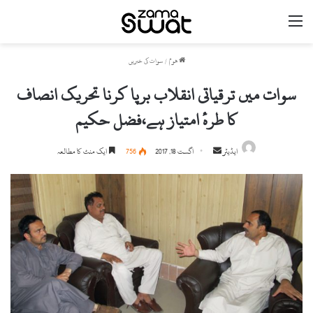
مینو
ھوم
/
سوات کی خبریں
سوات میں ترقیاتی انقلاب برپا کرنا تحریک انصاف
کا طرۂ امتیاز ہے،فضل حکیم
ایڈیٹر
S
اگست 18, 2017
756
ایک منٹ کا مطالعہ
e
n
d
a
n
e
m
a
i