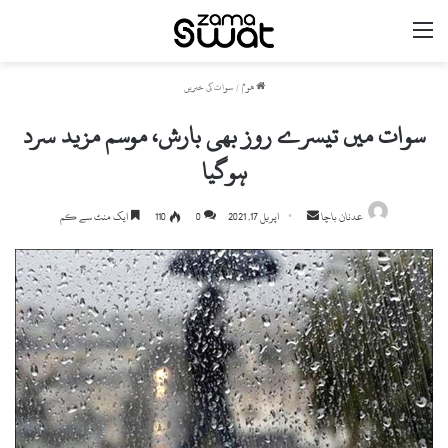
مینو
ھوم
/
سوات کی خبریں
سوات میں تیسرے روز بھی بارش، موسم مزید سرد
ہوگیا
Send
عدنان باچا
اپریل 17, 2021
0
110
ایک منٹ سے کم
an
email