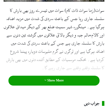
سوات(زما سوات ڈاٹ کام) سوات میں تیسرے روز بھی بارش کا
سلسلہ جاری رہا جس کے باعث سردی کی شدت میں مزید اضافہ
ہوگیا ہے۔ مینگورہ شہر سمیت ضلع بھر کے دیگر میدانی علاقوں
اور کالام،مالم جبہ و دیگر بالائی علاقوں میں گزشتہ تین دنوں سے
بارش کا سلسلہ جاری ہے جس کے باعث سردی کی شدت میں
اضافہ ہوگیا ہے اور لوگوں نے گرم ملبوسات دوبارہ پہننا شروع
کردیا ہے۔ محکمہ موسمیات کے مطابق آئندہ دنوں میں بھی بارش
کا سلسلہ وقفے وقفے سے جاری رہے گا۔
Show More
جواب دیں