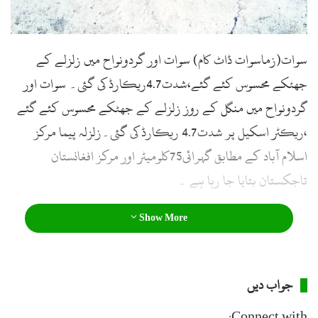
l
سوات(زماسوات ڈاٹ کام) سوات اور گردونواح میں زلزلے کے
جھٹکے محسوس کئے گئے،شدت4.7ریکارڈ کی گئی۔ سوات اور
گردونواح میں منگل کے روز زلزلے کے جھٹکے محسوس کئے گئے
،ریکٹر اسکیل پر شدت4.7 ریکارڈ کی گئی۔زلزلہ پیما مرکز
اسلام آباد کے مطابق گہرائی75کلومیٹر اور مرکز افغانستان
تاجکستان بتایا جا رہا ہے ۔
Show More
جواب دیں
Connect with: