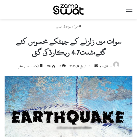
مینو
ھوم
/
سوات کی خبریں
سوات میں زلزلے کے جھٹکے محسوس کئے
گئے،شدت4.7 ریکارڈ کی گئی
عدنان باچا
S
اپریل 14, 2020
0
119
ایک منٹ سے کم
e
n
d
a
n
e
m
a
i