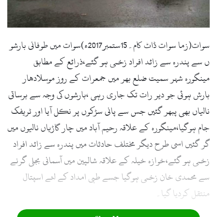
l
سوات(زما سوات ڈاٹ کام۔15ستمبر2017ء)سوات میں طوفانی بارشو
ں سے پندرہ سے زائد افراد زخمی ہو گئے،ذرائع کے مطابق
مینگورہ شہر سمیت ضلع بھر میں جمعرات کے روز موسلادھار
بارش ہوئی جو دیر رات تک جاری رہی ،بارشوں کی وجہ سے برساتی
نالیاں بھی پبھر گئیں جس سے پانی سڑکوں پر نکل آیا اور ٹریفک
جام ہوگیا،مینگورہ کے علاقہ رحیم آباد میں چار گاڑیاں نالیوں میں
گر گئیں اسی طرح دیگر مختلف حادثات میں پندرہ سے زائد افراد
زخمی ہو گئے،خوازہ خیلہ کے علاقہ شالپین میں آسمانی بجلی گرنے
سے محمدی خان زخمی ہوگیا جسے طبی امداد کے لئے اسپتال
منتقل کردیا گیا۔