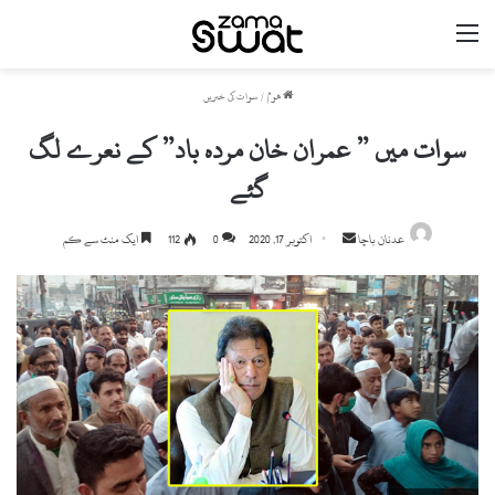
مینو
ھوم
/
سوات کی خبریں
سوات میں ” عمران خان مردہ باد” کے نعرے لگ
گئے
Send
عدنان باچا
اکتوبر 17, 2020
0
112
ایک منٹ سے کم
an
email