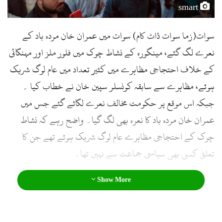
smart
سوات(زما سوات ڈاٹ کام) سوات میں عمران خان مردہ باد کے
نعرے لگ گئے، مینگورہ کے نشاط چوک میں فلور ملز اور مہنگائی
کے خلاف احتجاجی مظاہرے میں کثیر تعداد میں عام لوگ شریک
ہوئے، مظاہرے سے سابقہ کونسلر سپین خان نے خطاب کیا ۔
جبکہ اس موقع پر حکومت مخالف نعرے لگائے گئے جس میں
عمران خان مردہ باد کا نعرہ بھی لگ گیا۔ واضح رہے کہ نشاط
چوک کے احتجاجی مظاہرے عام لوگ شریک ہوئے تھے جن کا
تعلق کسی بھی سیاسی جماعت سے نہیں تھا۔
Show More