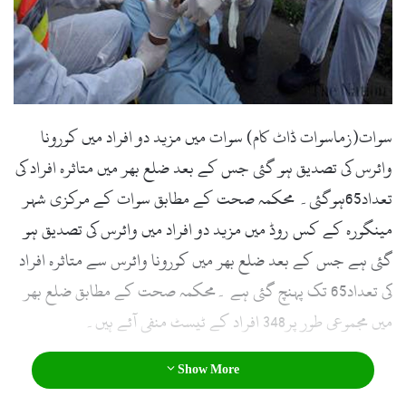
l
سوات(زماسوات ڈاٹ کام) سوات میں مزید دو افراد میں کورونا
وائرس کی تصدیق ہو گئی جس کے بعد ضلع بھر میں متاثرہ افراد کی
تعداد65ہوگئی۔ محکمہ صحت کے مطابق سوات کے مرکزی شہر
مینگورہ کے کس روڈ میں مزید دو افراد میں وائرس کی تصدیق ہو
گئی ہے جس کے بعد ضلع بھر میں کورونا وائرس سے متاثرہ افراد
کی تعداد65 تک پہنچ گئی ہے ۔محکمہ صحت کے مطابق ضلع بھر
میں مجموعی طور پر348 افراد کے ٹیسٹ منفی آئے ہیں۔
Show More