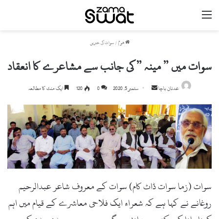
مینو
ھوم
/
سوات کی خبریں
سوات میں ” مینہ ” کی جانب سے مشاعرے کا انعقاد
Send
عدنان باچا
ستمبر 5, 2020
0
120
ایک منٹ کا مطالعہ
an
email
سوات (زما سوات ڈاٹ کام) سوات کے معروف شاعر عبدالرحیم
روغانے نے کہا ہے کہ شعراء ایک فلاحی معاشرے کے قیام میں اہم