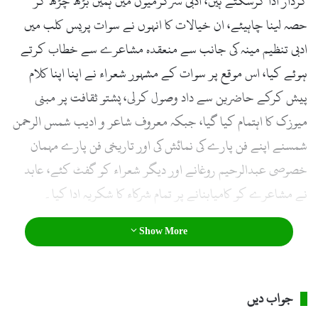
کردار ادا کرسکتے ہیں، ادبی سرگرمیوں میں ہمیں بڑھ چڑھ کر
حصہ لینا چاہیئے، ان خیالات کا انہوں نے سوات پریس کلب میں
ادبی تنظیم مینہ کی جانب سے منعقدہ مشاعرے سے خطاب کرتے
ہوئے کیا، اس موقع پر سوات کے مشہور شعراء نے اپنا اپنا کلام
پیش کرکے حاضرین سے داد وصول کرلی، پشتو ثقافت پر مبنی
میوزک کا اہتمام کیا گیا، جبکہ معروف شاعر و ادیب شمس الرحمن
شمسنے اپنے فن پارے کی نمائش کی اور تاریخی فن پارے مہمان
خصوصی عبدالرحیم روغانے اور دیگر شعراء کو گفٹ کئے، عابد
نے مشاعرے کو کامیابنانے پر تمام شرکاء کا شکریہ ادا کیا۔
Show More
جواب دیں