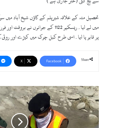
سے بچ گئی (خبر جاری ہے )
تحصیل مٹہ کے علاقہ شیرپلم کے گاؤں شیخ آباد میں 
پر قابو پا لیا۔اسی طرح کبل چوک میں کپڑے اور روئی
Share
X
Facebook
دریائے
سوات
سے
درشخیلہ
کے
رہائشی
کی