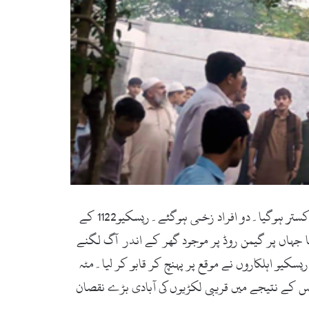
سوات(زما سوات ڈاٹ کام) سوات میں پانچ مقامات پر آتشزدگی کے واقعات، لاکھوں روپے کی گھاس ، روئی اور گھریلوں سامان خاکستر ہوگیا۔دو افراد زخمی ہوگئے۔ریسکیو1122 کے
ا جہاں پر گیمن روڈ پر موجود گھر کے اندر آگ لگنے
یو اہلکاروں نے موقع پر پہنچ کر قابو کر لیا۔مٹہ
جس کے نتیجے میں قریبی لکڑیوں کی آبادی بڑے نقصان