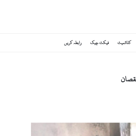
کلائمیٹ
فیکٹ چیک
رابطہ کریں
نقصان