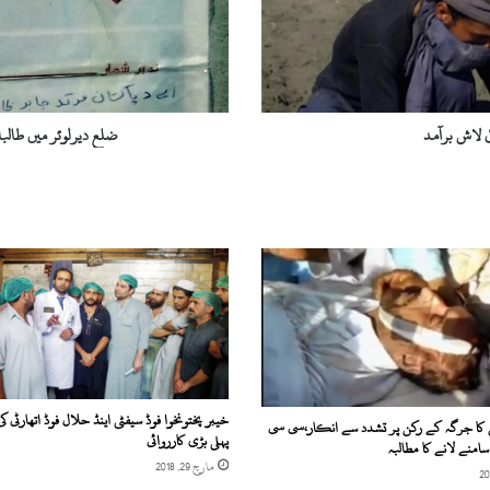
سرگرمیاں،
عوام
تشویش
کا
شکار
 لاش برآمد
ضلع دیرلوئر میں طالب
خیبر پختونخوا فوڈ سیفٹی اینڈ حلال فوڈ اتھارٹی 
 کا جرگہ کے رکن پر تشدد سے انکار،سی سی
پہلی بڑی کارروائی
سامنے لانے کا مطالبہ
مارچ 29, 2018