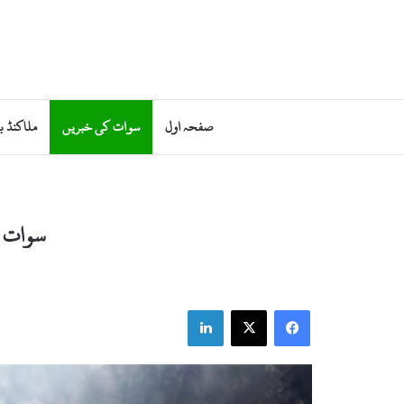
صفحہ اول
سوات کی خبریں
ملاکنڈ ب
سوات م
LinkedIn
Facebook
X