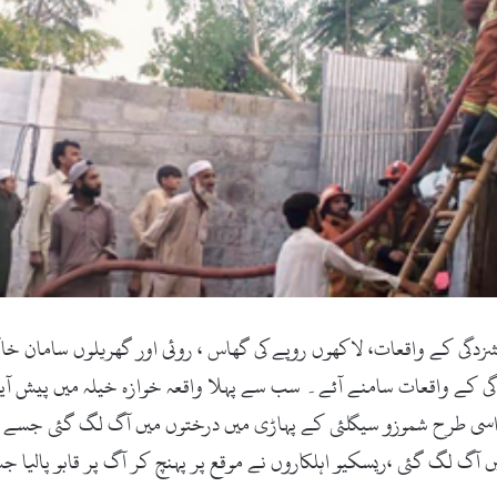
دگی کے واقعات سامنے آئے۔ سب سے پہلا واقعہ خوازہ خیلہ میں پیش آی
سی طرح شموزو سیگلئی کے پہاڑی میں درختوں میں آگ لگ گئی جسے ریسک
 آگ لگ گئی ،ریسکیو اہلکاروں نے موقع پر پہنچ کر آگ پر قابو پالیا 