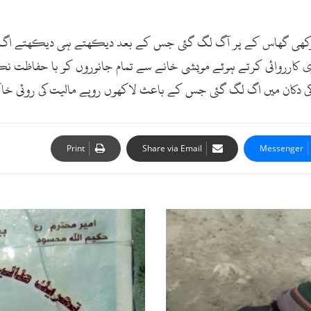
سوکھی گھاس کے پر آگ لگ گئی جس کے بعد دیکھتے ہی دیکھتے اگ نے 
 کی دکان میں اگ لگ گئی جس کے باعث لاکھوں روپے مالیت کی روئی خا
Print
Share via Email
Messenger
ضلع
دیرلوئر
میں
طالبان
کی
بڑھتی
ہوئی