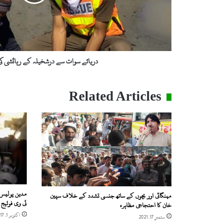
لاش
برآمد
دریائے سوات سے درشخیلہ کے رہائشی کی
Related Articles
مدین پولیس
مہنگائی اور بچوں کے ساتھ جنسی تشدد کے خلاف سپین
ٹی وی فوٹیج 
خان کا احتجاجی مظاہرہ
اکتوبر 1, 2017
ستمبر 17, 2021