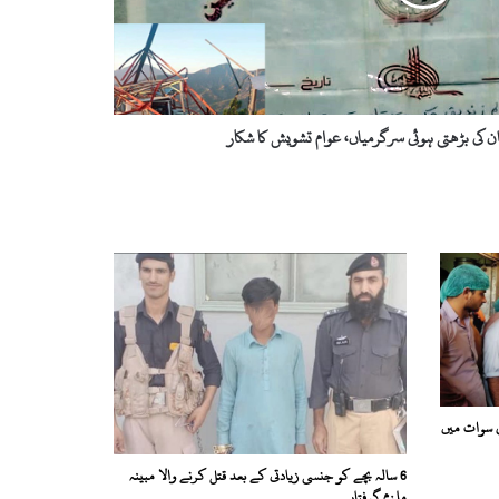
ان کی بڑھتی ہوئی سرگرمیاں، عوام تشویش کا شکار
کی سوات میں
6 سالہ بچے کو جنسی زیادتی کے بعد قتل کرنے والا مبینہ
ملزم گرفتار