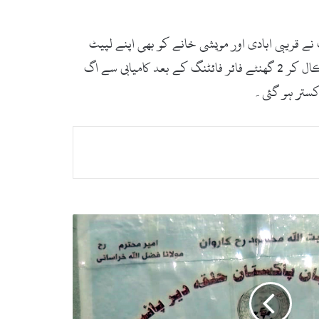
قریبی ابادی اور مویشی خانے کو بھی اپنے لپیٹ
میں لے لیا۔ریسکیو 1122 کے جوانوں نے بروقت اور فوری کارروائی کرتے ہوئے مویشی خانے سے تمام جانوروں کو با حفاظت نکال کر 2 گھنٹے فائر فائٹنگ کے بعد کامیابی سے اگ
کستر ہو گئی۔