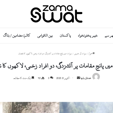
ھر سے
خیبر پختونخواہ
پاکستان
بین الاقوامی
کالم/ مضامین / بلاگ
ھوم
/
سوات کی خبریں
/
سوات میں پانچ مقامات پر آتشزدگی، دو افراد زخمی، لاکھوں کا نقصان
یں پانچ مقامات پر آتشزدگی، دو افراد زخمی، لاکھوں کا 
Send
عدنان باچا
اکتوبر 6, 2020
0
112
ایک منٹ کا مطالعہ
an
email