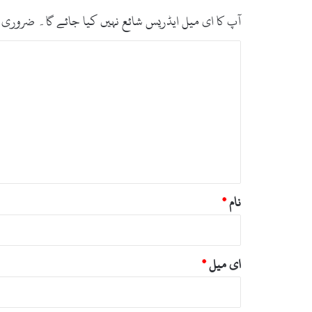
ا
آپ کا ای میل ایڈریس شائع نہیں کیا جائے گا۔
ضروری 
ک
ث
ت
ر
ی
ب
ت
ص
ک
ی
ر
س
ہ
ا
ت
*
ھ
م
ن
نام
*
ظ
و
ر
ای میل
*