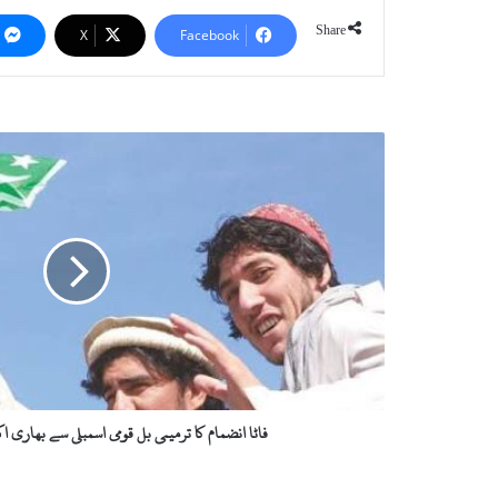
Share
X
Facebook
ف
ا
ٹ
ا
ا
ن
ض
م
ا
م
ک
ا
ت
فاٹا انضمام کا ترمیمی بل قومی اسمبلی سے بھاری 
ر
م
ی