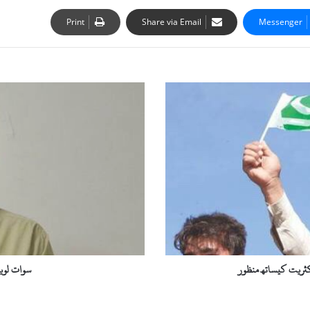
Print
Share via Email
Messenger
س
و
ا
ت
ل
و
ی
ہ
ج
ر
گ
ہ
ک
اکثریت کیساتھ منظور
سوات لویہ
ا
ق
ی