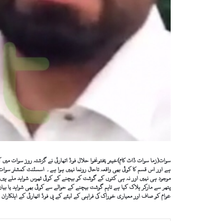
سوات(زما سوات ڈاٹ کام)خیبر پختونخوا حلال فوڈ اتھارٹی نے گزشتہ روز سوات می
ہے اور اس قسم کا کوئی بھی واقعہ تاحال رونما نہیں ہوا ہے۔ اسسٹنٹ کمشنر س
موجود ہی نہیں اور نہ ہی کتوں کے گوشت کو بیچنے کے کوئی ٹھوس شواہد ملے ہیں۔
پتھر سے مارکر ہلاک کیا ہے تاہم گوشت بیچنے کے حوالے سے کوئی بھی شواہد یا بیان
عوام کو صاف اور معیاری خوراک کی فراہمی کے لیئے کے پی فوڈ اتھارٹی کے اہلکاران