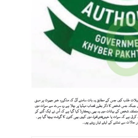
فصیلات طلب کیں جس کے مطابق یہ بات سامنے آئی کہ مذکورہ خبر جھوٹ پر مبنی
د ہے جبکہ جس شخص کا ذکر بطور قصاب میڈیا پر چلا ہے وہ سرے سے سوات میں
تعلقہ شخص کے بیانات میں یہ بھی ریکارڈ کیا گیا ہے کہ اُس نے ایک کُتے کو
 کرتی ہے کہ سوات یا خیبرپختونخواہ میں کہیں بھی کتوں کا گوشت بیچا گیا ہو۔
ر حالات سے نمٹنے کے لیئے تیار رہتے ہیں۔