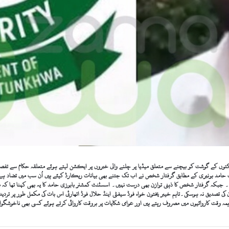
ں کتوں کے گوشت کو بیچنے سے متعلق میڈیا پر چلنے والی خبروں پر ایکشن لیتے ہوئے متعلقہ حکام سے ت
وات حامد بونیری کے مطابق گرفتار شخص نے اب تک جتنے بھی بیانات ریکارڈ کیئے ہیں اُن سب میں تضا
 جبکہ گرفتار شخص کا ذہنی توازن بھی درست نہیں۔ اسسٹنٹ کمشنر بابوزی حامد کا یہ بھی کہنا تھا کہ م
 کی تصدیق نہ ہوسکی۔تاہم خیبر پختون خواہ فوڈ سیفٹی اینڈ حلال فوڈ اتھارٹی اس بات کی مکمل طور پر تردید
 ہمہ وقت کاروائیوں میں مصروف رہتے ہیں اور عوامی شکایات پر بروقت کاروائی کرتے ہوئے کسی بھی ناخوشگوا