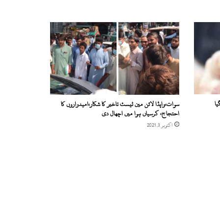
یا
سوات،واپڈا لائن مین ٹیسٹ تاخیر کا شکار،امیدواروں کا
احتجاج، کرسیاں ہوا میں اچھال دی
اکتوبر 3, 2021