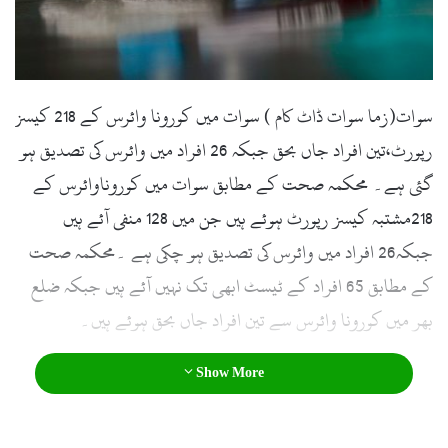
l
سوات(زما سوات ڈاٹ کام ) سوات میں کورونا وائرس کے 218 کیسز
رپورٹ،تین افراد جاں بحق جبکہ 26 افراد میں وائرس کی تصدیق ہو
گئی ہے۔ محکمہ صحت کے مطابق سوات میں کوروناوائرس کے
218مشتبہ کیسز رپورٹ ہوئے ہیں جن میں 128 منفی آئے ہیں
جبکہ26 افراد میں وائرس کی تصدیق ہو چکی ہے ۔محکمہ صحت
کے مطابق 65 افراد کے ٹیسٹ ابھی تک نہیں آئے ہیں جبکہ ضلع
بھر میں کورونا وائرس سے تین افراد جاں بحق ہوئے ہیں۔
Show More