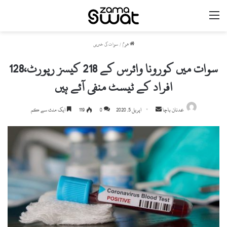
مینو
ھوم
/
سوات کی خبریں
سوات میں کورونا وائرس کے 218 کیسز رپورٹ،128
افراد کے ٹیسٹ منفی آئے ہیں
عدنان باچا
S
اپریل 5, 2020
0
119
ایک منٹ سے کم
e
n
d
a
n
e
m
a
i