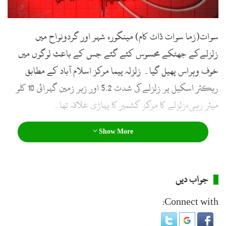
سوات(زما سوات ڈاٹ کام) مینگورہ شہر اور گردونواح میں
زلزلےکے جھٹکے محسوس کئے گئے جس کے باعث لوگوں میں
خوف وہراس پھیل گیا۔ زلزلہ پیما مرکز اسلام آباد کے مطابق
ریکٹر اسکیل پر زلزلے کی شدت 5.2 اور زیر زمین گہرائی 10 کلو
میٹر رہی،زلزلے کا مرکز کشمیر کا پہاڑی علاقہ تھا۔
Show More
جواب دیں
Connect with: