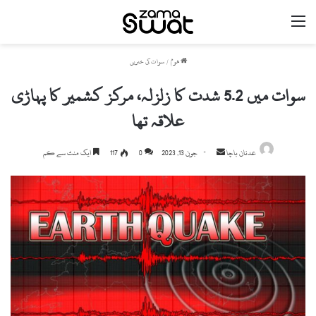
مینو
ھوم
/
سوات کی خبریں
سوات میں 5.2 شدت کا زلزلہ، مرکز کشمیر کا پہاڑی
علاقہ تھا
Send
عدنان باچا
جون 13, 2023
0
117
ایک منٹ سے کم
an
email