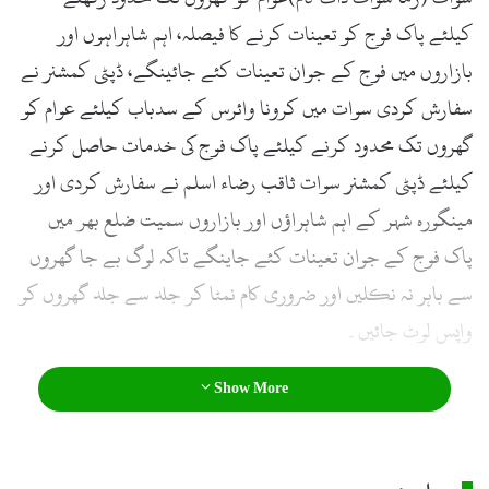
کیلئے پاک فوج کو تعینات کرنے کا فیصلہ، اہم شاہراہوں اور
بازاروں میں فوج کے جوان تعینات کئے جائینگے، ڈپٹی کمشنر نے
سفارش کردی سوات میں کرونا وائرس کے سدباب کیلئے عوام کو
گھروں تک محدود کرنے کیلئے پاک فوج کی خدمات حاصل کرنے
کیلئے ڈپٹی کمشنر سوات ثاقب رضاء اسلم نے سفارش کردی اور
مینگورہ شہر کے اہم شاہراؤں اور بازاروں سمیت ضلع بھر میں
پاک فوج کے جوان تعینات کئے جاینگے تاکہ لوگ بے جا گھروں
سے باہر نہ نکلیں اور ضروری کام نمٹا کر جلد سے جلد گھروں کو
واپس لوٹ جائیں۔
Show More