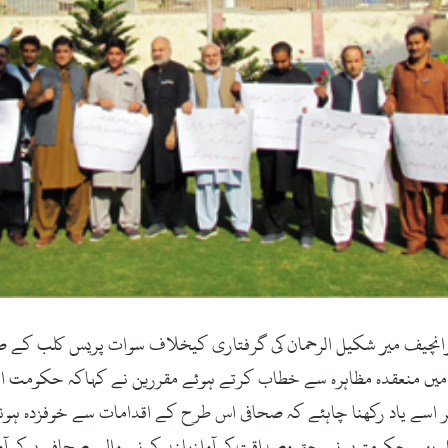
چیف میر شکیل الرحمان کی گرفتاری کیخلاف سوات پریس کلب کے صحا
یں منعقدہ مظاہرہ سے خطاب کرتے ہوئے مقررین نے کہاکہ حکومت اپنی
اسے یاد رکھنا چاہئے کہ صحافی اس طرح کے اقدامات سے خوفزدہ ہونے
قبل بھی حکومتوں نے حق وصداقت کی آوازبلند کرنے والے صحافیوں کی 