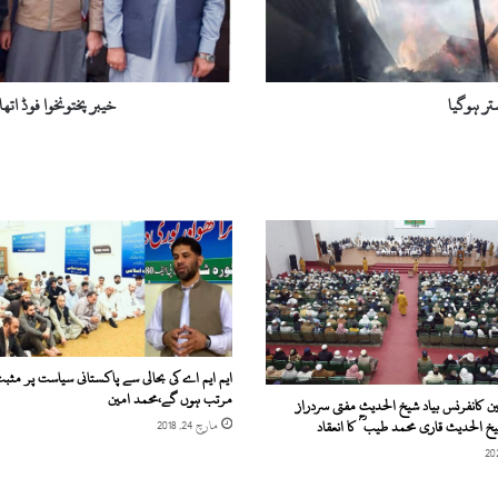
پانچ
اضلاع
تک
بڑھا
دیا
ر ہوگیا
خیبر پختونخوا فوڈ اتھا
گیا
ایم ایم اے کی بحالی سے پاکستانی سیاست پر مثب
مرتب ہوں گے،محمد امین
ن کانفرنس بیاد شیخ الحدیث مفتی سردراز
خ الحدیث قاری محمد طیبؒ کا انعقاد
مارچ 24, 2018