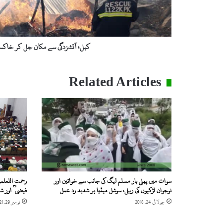
کبل، آتشزدگی سے مکان جل کر خاکست
Related Articles
سوات میں پہلی بار مسلم لیگ کی جانب سے خواتین اور
رحمت اللعلمی
نوجوان لڑکیوں کی ریلی، سوشل میڈیا پر شدید رد عمل
فیضیؒ اور شی
جولائی 24, 2018
نومبر 29, 2021