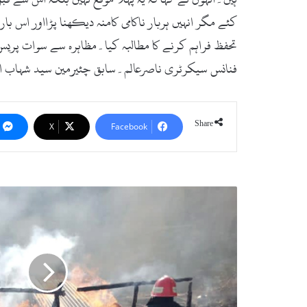
کئے مگر انہیں ہربار ناکامی کامنہ دیکھنا پڑااور اس 
تحفظ فراہم کرنے کا مطالبہ کیا۔مظاہرہ سے سوات پ
فنانس سیکرٹری ناصرعالم۔سابق چئیرمین سید شہاب ال
Share
X
Facebook
کبل،
آتشزدگی
سے
مکان
جل
کر
خاکستر
ہوگیا