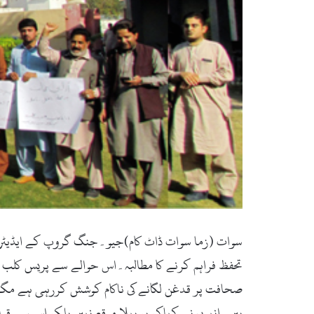
سوات (زما سوات ڈاٹ کام)جیو۔جنگ گروپ کے ایڈیٹران
تحفظ فراہم کرنے کا مطالبہ۔اس حوالے سے پریس کلب م
صحافت پر قدغن لگانے کی ناکام کوشش کررہی ہے مگر 
ہیں۔انہوں نے کہاکہ یہ پہلا موقع نہیں بلکہ اس سے 