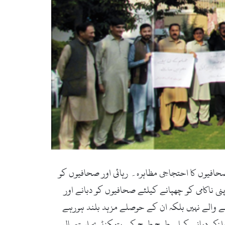
فیوں کا احتجاجی مظاہرہ۔ رہائی اور صحافیوں کو
 ناکامی کو چھپانے کیلئے صحافیوں کو دبانے اور
 والے نہیں بلکہ ان کے حوصلے مزہد بلند ہورہے
آوازکو دبانے کیلے طرح طرح کے ہتھکنڈے استعمال