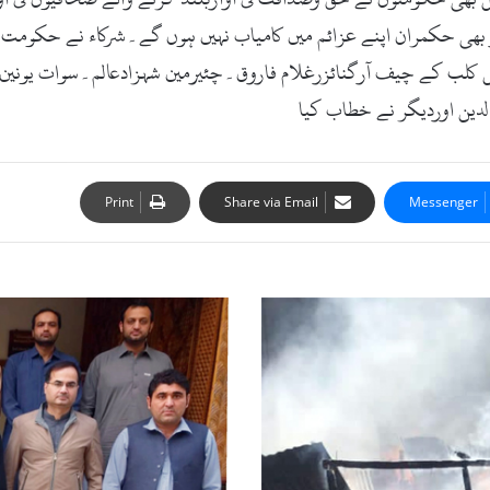
بار بھی حکمران اپنے عزائم میں کامیاب نہیں ہوں گے۔شرکاء نے حکومت 
ریس کلب کے چیف آرگنائزرغلام فاروق۔چئیرمین شہزادعالم۔سوات یو
دین اوردیگر نے خطاب کیا
Print
Share via Email
Messenger
خیبر
پختونخوا
فوڈ
اتھارٹی
کا
دائرہ
کار
مزید