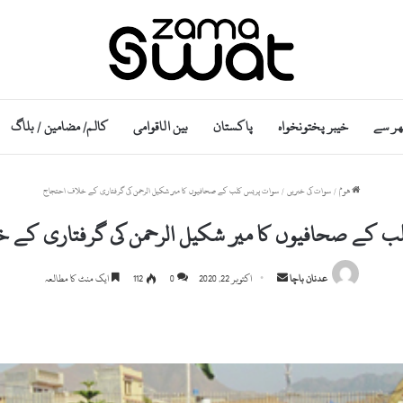
ھر سے
خیبر پختونخواہ
پاکستان
بین الاقوامی
کالم/ مضامین / بلاگ
ھوم
/
سوات کی خبریں
/
سوات پریس کلب کے صحافیوں کا میر شکیل الرحمن کی گرفتاری کے خلاف احتجاج
ب کے صحافیوں کا میر شکیل الرحمن کی گرفتاری کے 
Send
عدنان باچا
اکتوبر 22, 2020
0
112
ایک منٹ کا مطالعہ
an
email