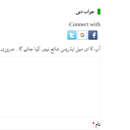
جواب دیں
Connect with:
آپ کا ای میل ایڈریس شائع نہیں کیا جائے گا۔
ضروری 
ت
ب
ص
ر
ہ
*
نام
*