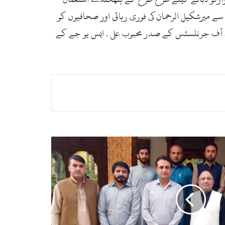
سے میرشکیل الرحمان کی فوری رہائی اور صحافیوں کو
نین آف جرنلسٹس کے صدر محبوب علی۔ایس یو جے کے