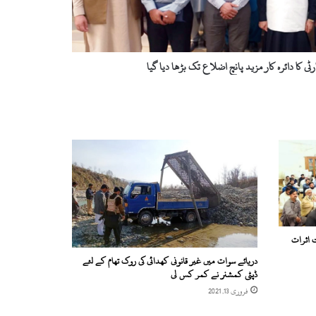
رٹی کا دائرہ کار مزید پانچ اضلاع تک بڑھا دیا گیا
ت اثرات
دریائے سوات میں غیر قانونی کھدائی کی روک تھام کے لئے
ڈپٹی کمشنر نے کمر کس لی
فروری 13, 2021