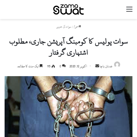
مینو
ھوم
/
سوات کی خبریں
سوات پولیس کا کومبنگ آپریشن جاری، مطلوب
اشتہاری گرفتار
Send
عدنان باچا
اکتوبر 12, 2020
0
115
ایک منٹ کا مطالعہ
an
email