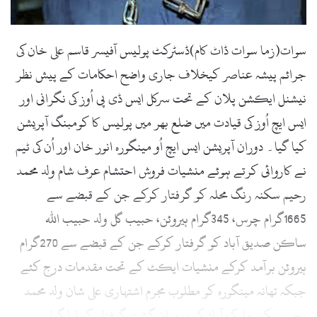
سوات(زما سوات ڈاٹ کام)ڈسٹرکٹ پولیس آفیسر قاسم علی خان کی
جرائم پیشہ عناصر کیخلاف جاری واضح احکامات کے پیش نظر
نیشنل ایکشن پلان کے تحت سرکل ایس ڈی پی اُوز کی نگرانی اور
ایس ایچ اُوز کی قیادت میں ضلع بھر میں پولیس کا کومبنگ آپریشن
کیا گیا۔ دوران آپریشن ایس ایچ اُو مینگورہ انور خان اور اُن کی ٹیم
نے کاروائی کرتے ہوئے منشیات فروش احتشام عرف شام ولد محمد
رحیم سکنہ رنگ محلہ کو گرفتار کرکے جن کے قبضے سے
1665گرام چرس، 345گرام ہیروئن، حبیب گل ولد حبیب اللہ
ساکن صدیق آباد کو گرفتار کرکے جن کے قبضے سے 270گرام
ہیروئن برآمد کرکے منشیات ایکٹ کے تحت مقدمات درج کئے
جبکہ تھانہ مینگورہ کو مطلوب مجرم اشتہاری علی شان ولد محمد
رحیم سکنہ ملوک آباد کو بدوران گشت گرفتار کر لیا گیا۔