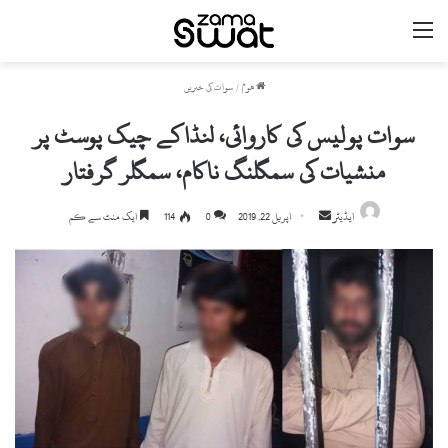
مینو
ھوم
/
سوات کی خبریں
سوات پولیس کی کاروائی، لنڈاکے چیک پوسٹ پر
منشیات کی سمگلنگ ناکام، سمگلر گرفتار
ایڈیٹر
S
اپریل 22, 2019
0
114
ایک منٹ سے کم
e
n
d
a
n
e
m
a
i