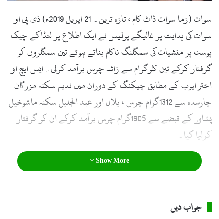
l
سوات (زما سوات ڈاٹ کام ، تازہ ترین۔ 21 اپریل 2019ء)
ڈی پی او
سوات کی ہدایت پر غالیگے پولیس نے ایک اطلاع پر لنڈاکے چیک
پوسٹ پر منشیات کی سمگلنگ ناکام بناتے ہوئے تین سمگلروں کو
گرفتار کرکے تین کلوگرام سے زائد چرس برآمد کرلی۔ ایس ایچ او
اختر ایوب کے مطابق چیکنگ کے دوران میں ندیم سکنہ مزرگان
چارسدہ سے 1312گرام چرس ، بلال اور عبد الجلیل سکنہ ماشوخیل
پشاور کے قبضے سے 1905گرام چرس برآمد کرکے ان کو گرفتار
کرلیا گیا۔
Show More
جواب دیں