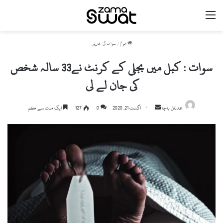
مینو
ھوم
/
سوات کی خبریں
سوات : کبل میں بجلی کے کرنٹ نے33 سالہ شخص
کی جان لے لی
Send
عدنان باچا
اگست 21, 2020
0
127
ایک منٹ سے کم
an
email