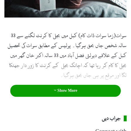
سوات(زما سوات ڈاٹ کام) کبل میں بجلی کا کرنٹ لگنے سے 33
سالہ شخص جاں بحق ہوگیا۔ پولیس کے مطابق سوات کی تحصیل
کبل کے علاقے دیولئی فضل آباد میں 33 سالہ اکبر خان گھر میں
بجلی کا کام کر رہا تھا کہ اچانک بجلی کے کرنٹ کا زور دار جھٹکا
لگا اور موقع پر ہی جاں بحق ہوگیا۔
Show More
جواب دیں