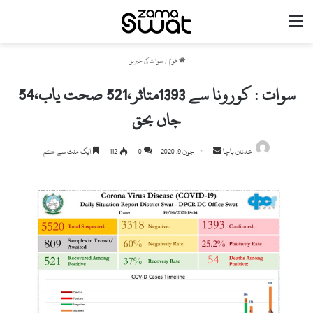
مینو
ھوم
/
سوات کی خبریں
سوات : کورونا سے 1393متاثر،521 صحت یاب،54
جاں بحق
Send
عدنان باچا
جون 9, 2020
0
112
ایک منٹ سے کم
an
email