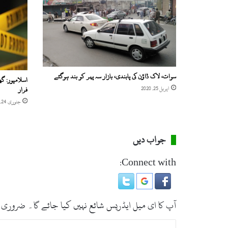
سوات، لاک ڈاؤن کی پابندی، بازار سہ پہر کو بند ہوگئے
اسلامپور: گھ
اپریل 25, 2020
فرار
جنوری 24, 2025
جواب دیں
Connect with:
آپ کا ای میل ایڈریس شائع نہیں کیا جائے گا۔
ضروری 
ت