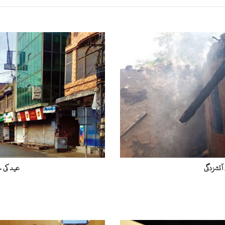
عید
کی
چھٹیاں
ختم،لاک
ڈاؤن
کا
دوبارہ
آغاز
آتشزدگی
عید کی چ