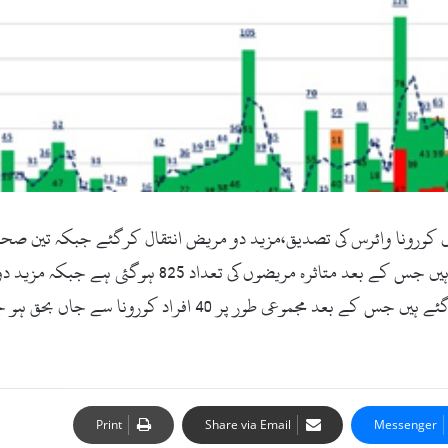
وات ڈاٹ کام ) سوات میں مزید 43 افراد میں کورونا وائرس کی تصدیق،مزید دو مریض انتق
مختلف علاقوں میں مزید43 افراد کے ٹیسٹ مثبت آئے ہیں 
Print
Share via Email
Messenger