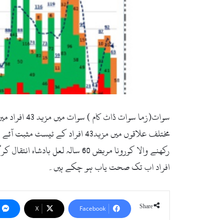
سوات(زما س
افراد اب تک صحت یاب ہو چکے ہیں۔
Share
X
Facebook