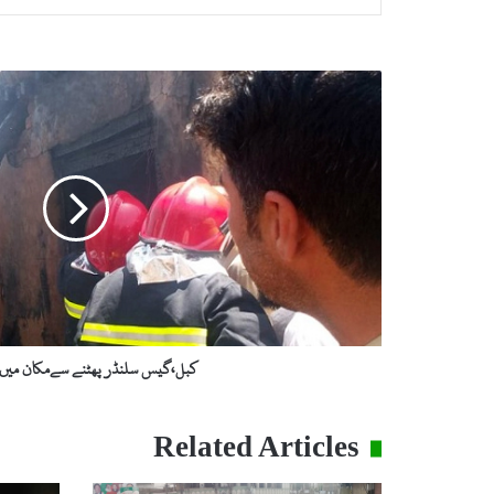
کبل،گیس
سلنڈر
پھٹنے
سےمکان
میں
آتشزدگی
کبل،گیس سلنڈر پھٹنے سےمکان میں 
Related Articles