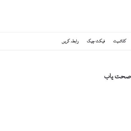
کلائمیٹ
فیکٹ چیک
رابطہ کریں