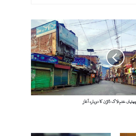
ھٹیاں ختم،لاک ڈاؤن کا دوبارہ آغاز