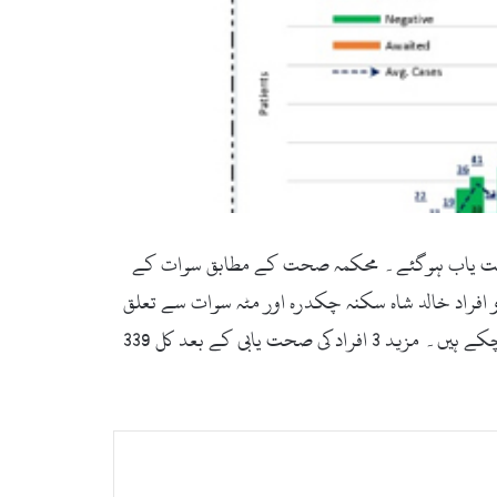
ال کرگئے جبکہ تین صحت یاب ہوگئے۔ محکمہ صحت کے مطابق سوات کے
جس کے بعد متاثرہ مریضوں کی تعداد 825 ہوگئی ہے جبکہ مزید دو افراد خالد شاہ سکنہ چکدرہ اور مٹہ سوات سے تعلق
رکھنے والا کورونا مریض 60 سالہ لعل بادشاہ انتقال کرگئے ہیں جس کے بعد مجموعی طور پر 40 افراد کورونا سے جاں بحق ہو چکے ہیں۔ مزید 3 افراد کی صحت یابی کے بعد کل 339