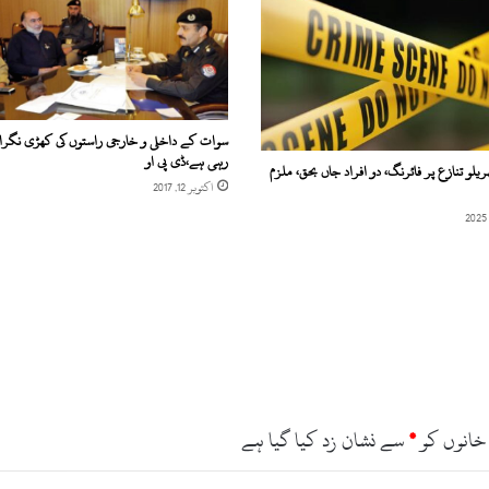
سوات کے داخلی و خارجی راستوں کی کھڑی نگران
رہی ہے،ڈی پی او
ریلو تنازع پر فائرنگ، دو افراد جاں بحق، ملزم
اکتوبر 12, 2017
خانوں کو
*
سے نشان زد کیا گیا ہے