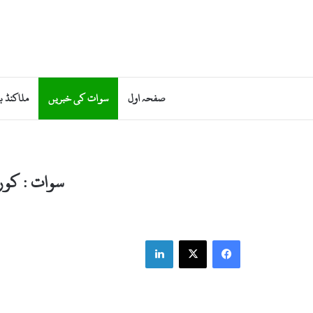
صفحہ اول
سوات کی خبریں
ملاکنڈ ب
سوات : کورونا مریضوں کی 
LinkedIn
Facebook
X