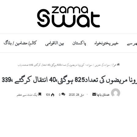
ھر سے
خیبر پختونخواہ
پاکستان
بین الاقوامی
کالم/ مضامین / بلاگ
ھوم
/
سوات کی خبریں
/
سوات : کورونا مریضوں کی تعداد825 ہوگئی،40 انتقال کرگئے ،339 صحت یاب
تعداد825 ہوگئی،40 انتقال کرگئے ،339 صحت یاب
Send
عدنان باچا
مئی 28, 2020
0
109
ایک منٹ سے کم
an
email