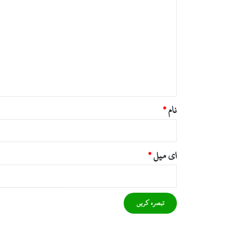
ب
ص
ر
ہ
*
نام
*
ای میل
*