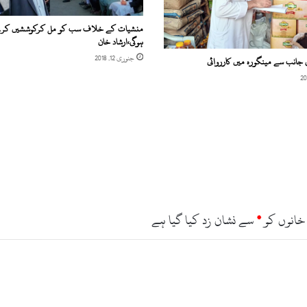
منشیات کے خلاف سب کو مل کرکوششیں کرن
ہوگی،ارشاد خان
جنوری 12, 2018
کی جانب سے مینگورہ میں کارروائی
خانوں کو
*
سے نشان زد کیا گیا ہے