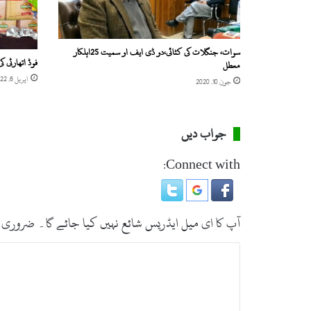
سوات، جنگلات کی کٹائی،دو ڈی ایف او سمیت 25اہلکار
فوڈ اتھارٹی 
معطل
اپریل 6, 2022
جون 10, 2020
جواب دیں
Connect with:
آپ کا ای میل ایڈریس شائع نہیں کیا جائے گا۔
ضروری 
ت
ب
ص