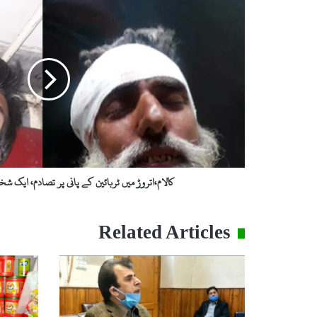
میں
ٹربائین
کے
پانی
پر
تصادم،
ایک
شخص
جاں
بحق،دو
زخمی
کالام،اتروڑ میں ٹربائین کے پانی پر تصادم، ایک 
Related Articles