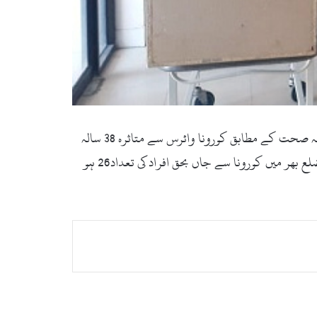
سوات(زما سوات ڈاٹ کام) سوات میں کورونا وائرس سے مزید تین افراد انتقال کرگئے،جاں بحق افراد کی تعداد26 ہو گئی۔ محکمہ صحت کے مطابق کورونا وائرس سے متاثرہ 38 سالہ
فرزانہ سکنہ سیدو شریف،50 سالہ ظفر علی سکنہ شگئی اور65 سالہ جہان والا سکنہ شموزئی انتقال کرگئے ہیں جس کے بعد ضلع بھر میں کورونا سے جاں بحق افراد کی تعداد26 ہو