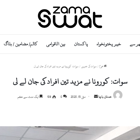
ھر سے
خیبر پختونخواہ
پاکستان
بین الاقوامی
کالم/ مضامین / بلاگ
ھوم
/
سوات کی خبریں
/
سوات: کورونا نے مزید تین افراد کی جان لے لی
سوات: کورونا نے مزید تین افراد کی جان لے لی
Send
عدنان باچا
مئی 15, 2020
0
108
ایک منٹ سے کم
an
email