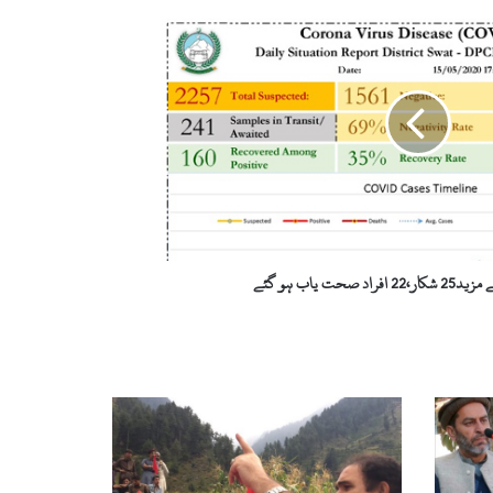
 صحت یاب ہو گئے