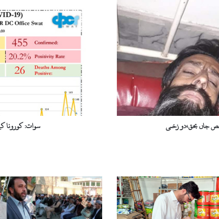
کورونا
کے
مزید25
شکار،22
افراد
صحت
یاب
ہو
گئے
شخص جاں بحق،دو زخمی
سوات: کورونا کے مزید25 شکار،22 افراد