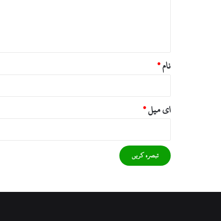
ر
ہ
*
نام
*
ای میل
*