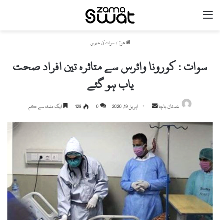
مینو
ھوم
/
سوات کی خبریں
سوات : کورونا وائرس سے متاثرہ تین افراد صحت
یاب ہو گئے
Send
عدنان باچا
اپریل 19, 2020
0
128
ایک منٹ سے کم
an
email