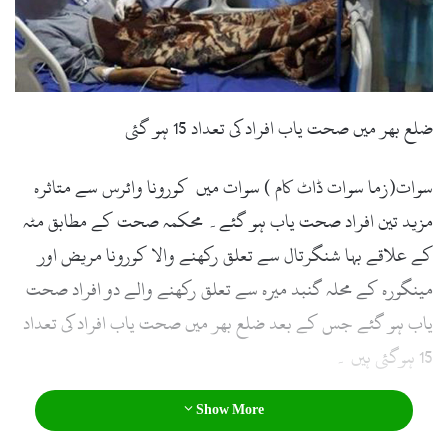
ضلع بھر میں صحت یاب افراد کی تعداد 15 ہو گئی
سوات(زما سوات ڈاٹ کام ) سوات میں کورونا وائرس سے متاثرہ
مزید تین افراد صحت یاب ہو گئے۔ محکمہ صحت کے مطابق مٹہ
کے علاقے بہا شنگرتال سے تعلق رکھنے والا کورونا مریض اور
مینگورہ کے محلہ گنبد میرہ سے تعلق رکھنے والے دو افراد صحت
یاب ہو گئے جس کے بعد ضلع بھر میں صحت یاب افراد کی تعداد
15 ہوگئی ہیں ۔
Show More