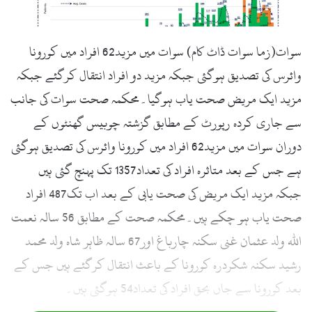
سوات(زما سوات ڈاٹ کام) سوات میں مزید62 افراد میں کورونا
وائرس کی تصدیق ہوگئی جبکہ مزید دو افراد انتقال کرگئے جبکہ
مزید ایک مریض صحت یاب ہوگیا۔محکمہ صحت سوات کی جانب
سے جاری کردہ رپورٹ کے مطابق گزشتہ چوبیس گھنٹوں کے
دوران سوات میں مزید62 افراد میں کورونا وائرس کی تصدیق ہوگئی
ہے جس کے بعد متاثرہ افراد کی تعداد1357 تک پہنچ گئی ہیں
جبکہ مزید ایک مریض کی صحت یابی کے بعد اب تک487 افراد
صحت یاب ہو چکے ہیں۔محکمہ صحت کے مطابق 56 سالہ نعمت
اللہ ولد عثمان غنی سکنہ چارباغ اور67 سالہ ظاہر شاہ ولد محمد
رشید سکنہ شکردرہ کورونا کے باعث انتقال کرگئے ہیں جس کے
بعد کورونا سے جاں بحق افراد کی تعداد54 ہوگئی ہیں۔