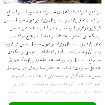
سوات(زما سوات ڈاٹ کام) ڈی سی سوات ثاقب رضا اسلم کی ضلع
سوات سے تعلق رکھنے والے صوبائی وزراء اور ممبران صوبائی اسمبلی
کو کورونا وائرس کی وباء سے نمٹنے کیلئے انتظامات پر تفصیلی
بریفنگ،ڈپٹی کمشنر سوات ثاقب رضا اسلم نے ضلع سوات سے
تعلق رکھنے والے صوبائی وزراء اور ممبران صوبائی اسمبلی کو کورونا
وائرس کی وباء سے نمٹنے کیلئے انتظامات پر تفصیلی بریفنگ دی
اس موقع پر صوبائی وزیر زراعت محب اللہ، وزیر ہاؤسنگ اتھارٹی
امجد علی، چیئرمین ڈیڈیک سوات فضل حکیم خان، ممبران صوبائی
اسمبلی عزیزاللہ گران اور شرافت علی کے علاوہ ڈسٹرکٹ ہیلتھ
آفیسر ڈاکٹر محمد اکرم شاہ، ایم ایس سیدو شریف ہسپتال اور
متعلقہ ضلعی حکام بھی موجود تھے ڈپٹی کمشنر سوات نے اجلاس
کو بتایا کہ ضلع سوات میں ابھی تک کوروناوائرس سے چار افراد