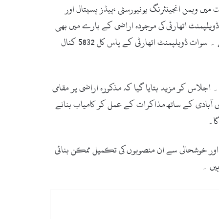
یں ویمن انجینئرنگ یونیورسٹی ،پیڈز ہسپتال اور
یلپمنٹ اتھارٹی کی موجودہ اراضی کے بارے میں بھی
تفصیلاً بتایا گیا۔مذکورہ منصوبوں کے حوالے سے اجلاس کو بتایا گیا کہ یہ منصوبے دو مختلف فیزز میں مکمل کئے جائیں گے ۔ سوات ڈویلپمنٹ اتھارٹی کے پاس کل 5832 کنال
بکہ 371 کنال دوسرے فیز کیلئے رکھی گئی ہے ۔ اجلاس کو مزید بتایا گیا کہ مذکورہ اراضی پر مقامی
می آبادی کے ساتھ مذاکرات کے عمل کو کامیاب بنانے
گا۔
ی اور خوشحالی سے ان منصوبوں کی تکمیل ممکن بنائی
یں ۔