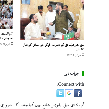
و
ئ
ی
ر
و
ا
د
آل پاکستان 
ا
احتجاجی مظا
ر
اپریل 11, 2018
سٹی مئیر شاہد علی کے دفتر میں لوگوں نے مسائل کے انبار
ی
لگا دئے
ن
جولائی 4, 2022
ہ
ی
ں
ب
جواب دیں
ر
ت
Connect with:
ی
ج
ا
ئ
آپ کا ای میل ایڈریس شائع نہیں کیا جائے گا۔
ضروری 
ے