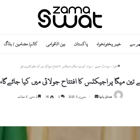
ھر سے
خیبر پختونخواہ
پاکستان
بین الاقوامی
کالم/ مضامین / بلاگ
ھوم
/
سوات کی خبریں
/
سوات کے تین میگا پراجیکٹس کا افتتاح جولائی میں کیا جائےگا،وزیراعلیٰ
تین میگا پراجیکٹس کا افتتاح جولائی میں کیا جائےگا،وز
S
عدنان باچا
جنوری 5, 2020
0
110
2 منٹوں کا مطالعہ
e
n
d
a
n