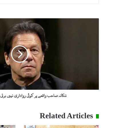
ن
ن
ک
ا
ن
ہ
ص
ا
ح
ب
و
ا
ق
ننکانہ صاحب واقعے پر کوئی رواداری نہیں برتی 
ع
ے
پ
Related Articles
ر
ک