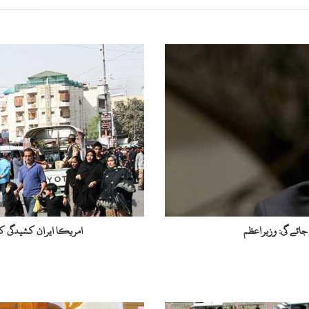
ا
م
ر
ی
ک
ا
ا
ی
ر
ا
ن
ک
ش
جائے گی: وزیراعظم
امریکا ایران کشیدگی ک
ی
د
گ
ی
ک