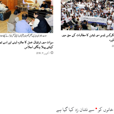
ے
پ
ی
ش
ن
ظ
ر
کلرکس ایسو سی ایشن کا مطالبات کے حق میں
ک
ہرہ
سوات میں ترقیاتی عمل کا جائزہ لینے اور اسے تی
ر
کیلئے پہلا ہنگامی اجلاس
ا
چ
اکتوبر 11, 2018
ی
س
م
ی
ت
س
ن
د
ھ
م
خانوں کو
*
سے نشان زد کیا گیا ہے
ی