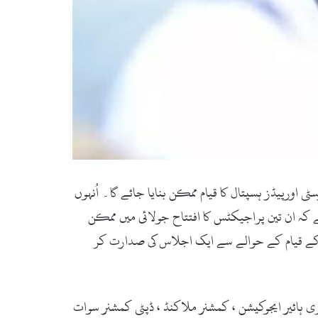
ی اورپیڈز ہسپتال کا قیام ممکن بنایا جائے گا۔ اُنہوں
ے کہ ان تین پراجیکٹس کا افتتاح جولائی میں ممکن
سٹی کے قیام کے حوالے سے ایک اجلاس کی صدارت کر
 ہائیر ایجوکیشن ، کمشنر ملاکنڈ ، ڈپٹی کمشنر سوات