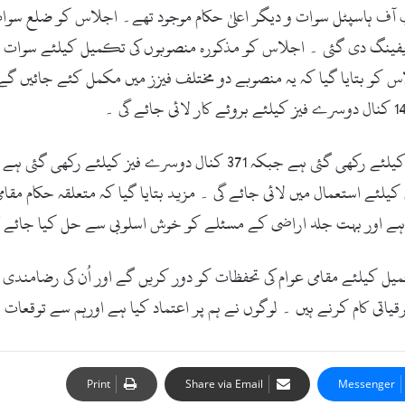
 آف ہاسپٹل سوات و دیگر اعلیٰ حکام موجود تھے۔ اجلاس کو ضلع سوات م
ریفینگ دی گئی ۔ اجلاس کو مذکورہ منصوبوں کی تکمیل کیلئے سوات ڈو
اس کے علاوہ 704 کنال اراضی میں 333 کنال پہلے فیز کیلئے رکھی گئی ہے ج
لئے استعمال میں لائی جائے گی ۔ مزید بتایا گیا کہ متعلقہ حکام مقا
 ہے اور بہت جلد اراضی کے مسئلے کو خوش اسلوبی سے حل کیا جائے 
کمیل کیلئے مقامی عوام کی تحفظات کو دور کریں گے اور اُن کی رضامند
تی کام کرنے ہیں ۔ لوگوں نے ہم پر اعتماد کیا ہے اورہم سے توقعات ہ
Print
Share via Email
Messenger