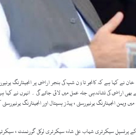
 خان نے کہا ہے کہ کانجو ٹاﺅن شپ کی بنجر اراضی پر انجینئرنگ یونیورسٹ
ے بھی اراضی کی نشاندہی جلد عمل میں لائی جائے گی ۔ انہوں نے کہا ہ
ت میں ویمن انجینئرنگ یونیورسٹی ، پیڈز ہسپتال اور انجینئرنگ یونیور
کے پرنسپل سیکرٹری شہاب علی شاہ، سیکرٹری لوکل گورنمنٹ ، سیکرٹری