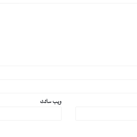
ں
س
ی
ک
ی
و
ر
ٹ
ی
ا
ل
ر
ٹ
ویب‌ سائٹ