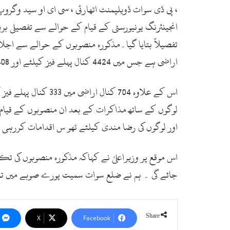
، پی ڈی سوات ڈویلپمنٹ اتھارٹی ، سی ای او سید وگروپ
انجینئرنگ یونیورسٹی کے قیام کے حوالے سے تفصیلی ب
اراضی ہے جس میں 4424 کنال پہلے فیز کیلئے اور 1408 کنال دوسرے فیز کیلئے بروئے کار لائی جائے گی ۔
لوگوں کے ساتھ مذاکرات کے بعد ان منصوبوں کے قیام کی
اور لوگوں کی رضا مندی کیلئے ٹھو س اقدامات کررہی
اس موقع پر وزیراعلیٰ نے کہاکہ مذکورہ منصوبوں کی ت
جائے گی ۔ ہم نے ضلع سوات سمیت پورے صوبے میں ترقیا
Share
X
Facebook