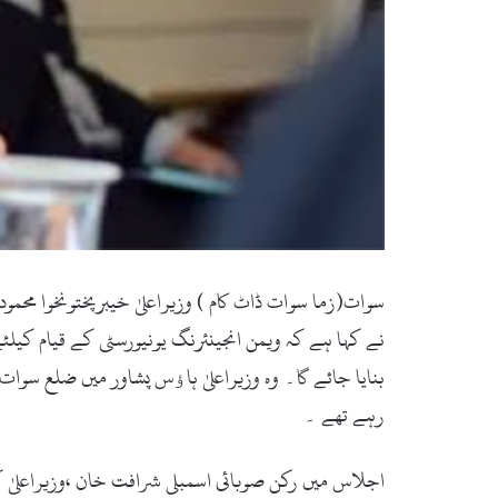
سوات(زما سوات ڈاٹ کام ) وزیراعلیٰ خیبرپختونخوا محمود
نے کہا ہے کہ ویمن انجینئرنگ یونیورسٹی کے قیام کیلئ
بنایا جائے گا۔ وہ وزیراعلیٰ ہاﺅس پشاور میں ضلع سوا
رہے تھے ۔
اجلاس میں رکن صوبائی اسمبلی شرافت خان ،وزیراعلیٰ 