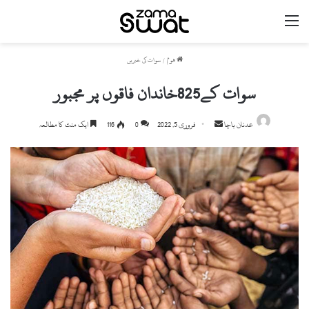
مینو
ھوم
/
سوات کی خبریں
سوات کے825خاندان فاقوں پر مجبور
Send
عدنان باچا
فروری 5, 2022
0
116
ایک منٹ کا مطالعہ
an
email