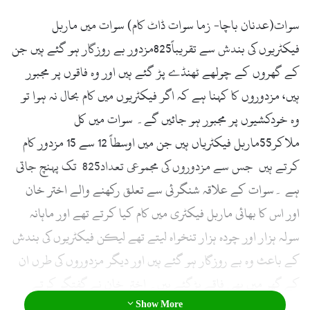
سوات(عدنان باچا- زما سوات ڈاٹ کام) سوات میں ماربل
فیکٹریوں کی بندش سے تقریباً825مزدور بے روزگار ہو گئے ہیں جن
کے گھروں کے چولھے ٹھنڈے پڑ گئے ہیں اور وہ فاقوں پر مجبور
ہیں، مزدوروں کا کہنا ہے کہ اگر فیکٹریوں میں کام بحال نہ ہوا تو
وہ خودکشیوں پر مجبور ہو جائیں گے۔ سوات میں کل
ملاکر55ماربل فیکٹریاں ہیں جن میں اوسطاً 12 سے 15 مزدور کام
کرتے ہیں جس سے مزدوروں کی مجموعی تعداد825 تک پہنچ جاتی
ہے ۔سوات کے علاقہ شنگرئی سے تعلق رکھنے والے اختر خان
اور اس کا بھائی ماربل فیکٹری میں کام کیا کرتے تھے اور ماہانہ
سولہ ہزار اور چودہ ہزار تنخواہ لیتے تھے لیکن فیکٹریوں کی بندش
کے باعث وہ بے روزگار ہو گئے ہیں اور دیگر مزدوروں کی طرں ان
کے گھر میں بھی فاقے پڑگئے ہیں۔ اختر خان نے گفتگو کرتے
Show More
ہوئے کہا کہ بجلی مہنگی ہونے کے بعد فیکٹری میں اوورٹائم بھی