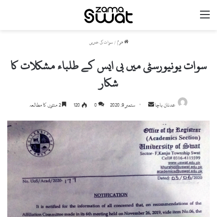
مینو
ھوم
/
سوات کی خبریں
سوات یونیورسٹی میں بی ایس کے طلباء مشکلات کا
شکار
Send
عدنان باچا
ستمبر 9, 2020
0
120
2 منٹوں کا مطالعہ
an
email