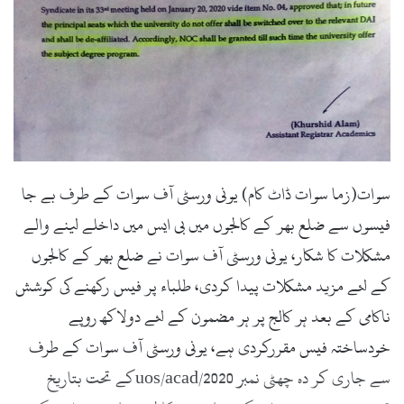
سوات(زما سوات ڈاٹ کام) یونی ورسٹی آف سوات کے طرف بے جا
فیسوں سے ضلع بھر کے کالجوں میں بی ایس میں داخلے لینے والے
مشکلات کا شکار، یونی ورسٹی آف سوات نے ضلع بھر کے کالجوں
کے لئے مزید مشکلات پیدا کردی، طلباء پر فیس رکھنے کی کوشش
ناکامی کے بعد ہر کالج پر ہر مضمون کے لئے دولاکھ روپے
خودساختہ فیس مقررکردی ہے، یونی ورسٹی آف سوات کے طرف
سے جاری کر دہ چھٹی نمبر uos/acad/2020کے تحت بتاریخ