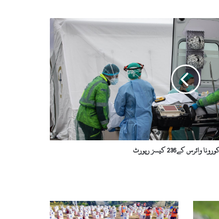
ا وائرس کے236 کیسز رپورٹ