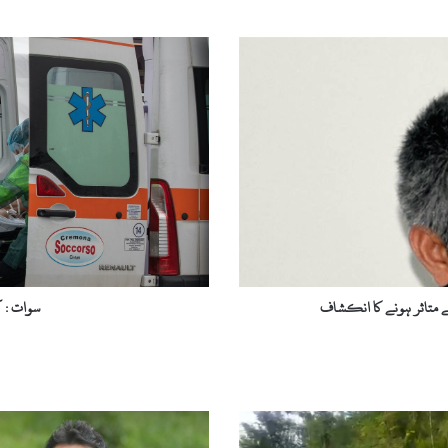
س
و
ا
ت
:
ک
و
ر
و
ن
ا
و
ا
سے متاثر ہونے کا انکشاف
سوات : کورون
ئ
ر
س
ک
ے
2
3