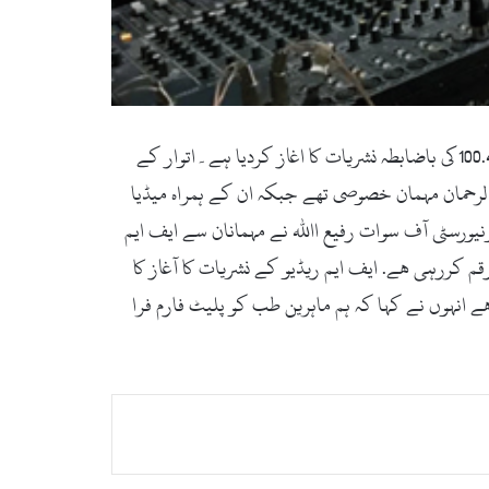
سوات (زما سوات ڈاٹ کام)کرونا وائرس کے باعث پیدا ہونے والے صورتحال کو پیش نظر رکھ کر سوات یونیورسٹی نے ایف ایم 100.4 کی باضابطہ نشریات کا اغاز کردیا ہے۔اتوار کے
الرحمان مہمان خصوصی تھے جبکہ ان کے ہمراہ میڈیا
یورسٹی آف سوات رفیع االلہ نے مہمانان سے ایف ایم
 کررہی ھے. ایف ایم ریڈیو کے نشریات کا آغاز کا
 انہوں نے کہا کہ ہم ماہرین طب کو پلیٹ فارم فرا