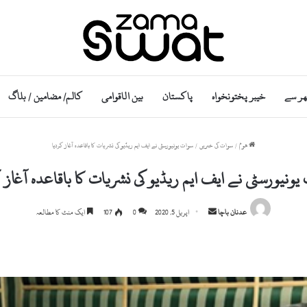
ھر سے
خیبر پختونخواہ
پاکستان
بین الاقوامی
کالم/ مضامین / بلاگ
ھوم
/
سوات کی خبریں
/
سوات یونیورسٹی نے ایف ایم ریڈیو کی نشریات کا باقاعدہ آغاز کردیا
ونیورسٹی نے ایف ایم ریڈیو کی نشریات کا باقاعدہ آغاز 
S
عدنان باچا
اپریل 5, 2020
0
107
ایک منٹ کا مطالعہ
e
n
d
a
n