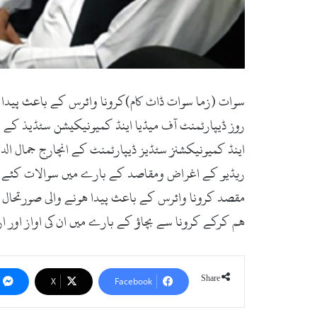
روز ڈیپارٹمنٹ آف میڈیا اینڈ کمیونیکیشن سٹڈیذ کے تح
اینڈ کمیونیکشنز سٹڈیز ڈیپارٹمنٹ کے انچارج جمال الد
ریڈیو کے اغراض ومقاصد کے بارے میں سوالات کئے۔رجسٹ
مقصد کرونا وائرس کے باعث پیدا ھونے والی صورتحال کے
ھم کرکے کرونا سے بچاؤ کے بارے میں ان کی اواز اور ا
Share
X
Facebook