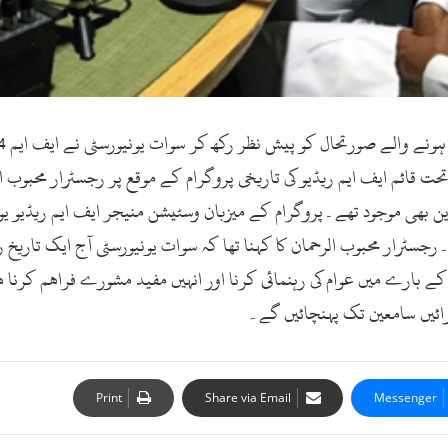
ت قائم ایف ایم ریڈیو کی تاریخی پروگرام کے موقع پر رجسٹرار محبوب 
ین بھی موجود تھے۔پروگرام کے میزبان وسٹیشن منیجر ایف ایم ریڈیو یون
رار محبوب الرحمان کا کہنا تھا کہ سوات یونیورسٹی آج ایک تاریخ رقم
 بارے میں عوام کی رہنمائی کرنا اور انہیں مفید مشورے فراھم کرنا ھے
رائیں سامعین تک پہنچائیں گے۔
Print
Share via Email
Messenger