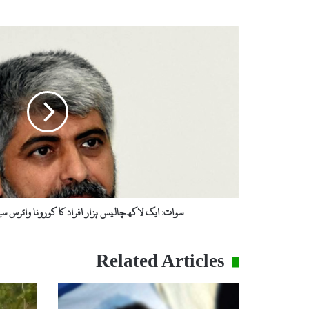
س
و
ا
ت
:
ا
ی
ک
ل
ا
ک
ھ
چ
سوات: ایک لاکھ چالیس ہزار افراد کا کورونا وائرس 
ا
ل
ی
Related Articles
س
ہ
ز
ا