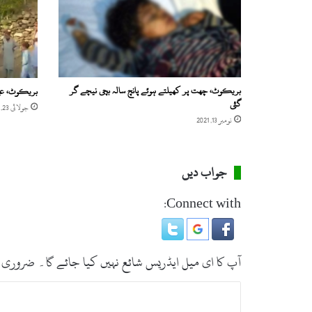
ر
ا
ف
ر
ا
د
بریکوٹ، چھت پر کھیلتے ہوئے پانچ سالہ بچی نیچے گر
بریکوٹ، علی
ک
گئی
جولائی 23, 2022
ا
نومبر 13, 2021
ک
و
ر
جواب دیں
و
ن
Connect with:
ا
و
ا
ئ
آپ کا ای میل ایڈریس شائع نہیں کیا جائے گا۔
ضروری 
ر
س
ت
س
ے