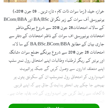
l
خوازہ خیلہ (زما سوات ڈاٹ کام ، تازہ ترین۔ 09 جون 2018ء)
یونیورسٹی آف سوات کے زیر نگرانی BA/BSc اور BCom/BBA
کے سالانہ امتحانات26 جون 2018 سے شروع ہونگے،ناظم
امتحانات یونیورسٹی اف سوات کے ناظم امتحانات کے دفتر سے
جاری بیان کے مطابق BA/BSc,BCom/BBA کے سا لانہ
امتحانات 26 جون 2018 سے شروع ہونگے ،ضلع سوات ،شانگلہ
اور بونیر کے ریگو لرطلباء وطالبات اپنے امتحانی رول نمبر سلپ
اپنے متعلقہ اداروں سے وصول کریں گے جبکہ پرائیویٹ
امیدواروں کو امتحانی رول نمبرسلپ ان کے سکونتی پتوں پر
بھیجے جا چکے ہیں انکو ہدایت کی جاتی ہے کہ اپنے قریبی
ڈاکخانہ سے رابط کریں جن امیدواروں کے ذمہ بقایہ جات ہے۔
انکو ہدایت کی جاتی ہے کہ یونیورسٹی آف سوات کے شعبۂ