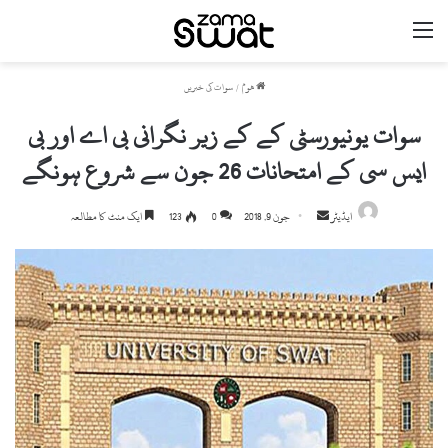
مینو
ھوم
/
سوات کی خبریں
سوات یونیورسٹی کے کے زیر نگرانی بی اے اور بی
ایس سی کے امتحانات 26 جون سے شروع ہونگے
ایڈیٹر
S
جون 9, 2018
0
123
ایک منٹ کا مطالعہ
e
n
d
a
n
e
m
a
i