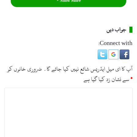
Show More
امتحانات بنگلہ نمبر 798 گلی نمبر 33 سیکٹرA کانجو ٹاون شپ
سوات سے رجوع کریں ۔ امیدواروں کی سہولت کیلئے شعبۂ
امتحانات ہفتہ کے دن بھی کھلا رہیگا۔ مزید معلومات کیلئے
جواب دیں
یونیورسٹی ہذا کے ویب سائٹ کاویزیٹ کریں۔
Connect with:
آپ کا ای میل ایڈریس شائع نہیں کیا جائے گا۔
ضروری خانوں کو
*
سے نشان زد کیا گیا ہے
ت
ب
ص
ر
ہ