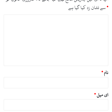
*
سے نشان زد کیا گیا ہے
ت
ب
ص
ر
ہ
*
نام
*
ای میل
*