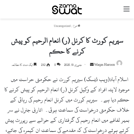
مینو
ھوم
/
Uncategorized
سپریم کورٹ کا کرنل (ر) انعام الرحیم کو پیش
کرنے کا حکم
Waqas Haroon
S
جنوری 13, 2020
0
232
ایک منٹ کا مطالعہ
e
اسلام آباد(ویب ڈیسک) سپریم کورٹ نے حکومتی حراست میں
n
d
موجود لاپتہ افراد کے وکیل کرنل (ر) انعام الرحیم کو پیش کرنے کا
a
حکم دیا ہے۔ سپریم کورٹ میں کرنل انعام رحیم کی رہائی کے
n
e
خلاف حکومتی درخواست کی سماعت ہوئی۔ اٹارنی جنرل نے سر
m
بمہر لفافے میں انعام رحیم کی گرفتاری کے حوالے سے رپورٹ پیش
a
کرتے ہوئے درخواست کی کہ مقدمے کی سماعت ان کیمرہ کی جائے،
i