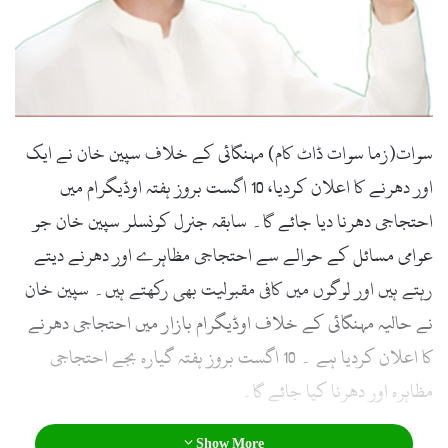
سوات(زما سوات ڈاٹ کام) مہنگائی کے خلاف سپین خان نے ایک
اور دھرنے کا اعلان کردیا، 10 اگست بروز ہفتہ اوڈیگرام میں
احتجاجی دھرنا دیا جائے گا۔ سابقہ جنرل کونسلر سپین خان جو
عوامی مسائل کے حوالے سے احتجاجی مظاہرے اور دھرنے دیتے
رہتے ہیں اور لوگوں میں کافی مقبولیت بھی رکھتے ہیں۔ سپین خان
نے حالیہ مہنگائی کے خلاف اوڈیگرام بازار میں احتجاجی دھرنے
کا اعلان کردیا ہے ۔ 10 اگست بروز ہفتہ گیارہ بجے احتجاجی
مظاہرہ اور دھرنا کیا جائے گا۔
Show More