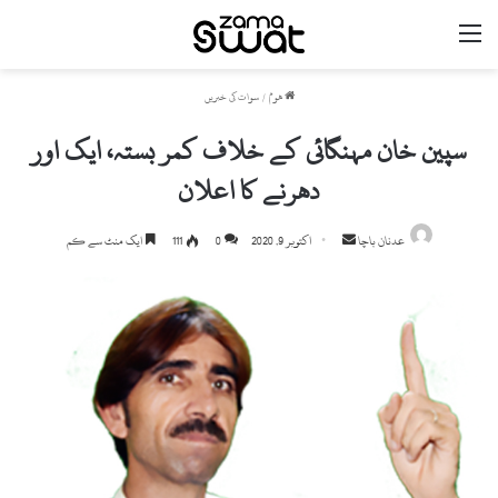
مینو
ھوم
/
سوات کی خبریں
سپین خان مہنگائی کے خلاف کمر بستہ، ایک اور
دھرنے کا اعلان
Send
عدنان باچا
اکتوبر 9, 2020
0
111
ایک منٹ سے کم
an
email