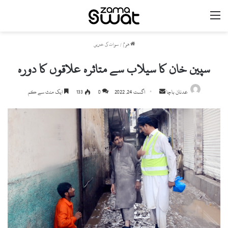
مینو
ھوم
/
سوات کی خبریں
سپین خان کا سیلاب سے متاثرہ علاقوں کا دورہ
Send
عدنان باچا
اگست 24, 2022
0
133
ایک منٹ سے کم
an
email