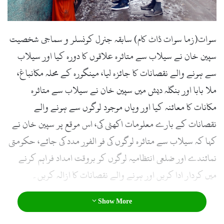
سوات(زما سوات ڈاٹ کام) سابقہ جنرل کونسلر و سماجی شخصیت
سپین خان نے سیلاب سے متاثرہ علاقوں کا دورہ کیا اور سیلاب
سے ہونے والے نقصانات کا جائزہ لیا، مینگورہ کے محلہ مکانباغ،
ملا بابا اور بنگلہ دیش میں سپین خان نے سیلاب سے متاثرہ
مکانات کا معائنہ کیا اور وہاں موجود لوگوں سے ہونے والے
نقصانات کے بارے معلومات اکھٹی کی، اس موقع پر سپین خان نے
کہا کہ سیلاب سے متاثرہ لوگوں کی فو الفور مدد کی جائے، حکومتی
نمائندے اور ضلعی انتظامیہ لوگوں کو بروقت امداد فراہم کرنے
میں کردار ادا کریں اور ہونے والے نقصانات کا ازالہ کریں۔
Show More