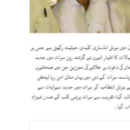
ل سیاحت کی بحالی میں ہوٹل انڈسٹری کلیدی حیثیت رکھتی ہے جس پر
لات کا اظہار انہوں نے گزشتہ روز سوات میں جدید
ان کی دعوت پر علاقے کی معززین جن میں صحافیوں
است سوات کے دور میں یہاں مثالی امن رہا لیکن
نے ہوٹل انتظامیہ کو سوات میں جدید سہولیات سے
طالبہ کیا، تقریب سے سوات پریس کلب کے صدر شہزاد
اب کیا۔