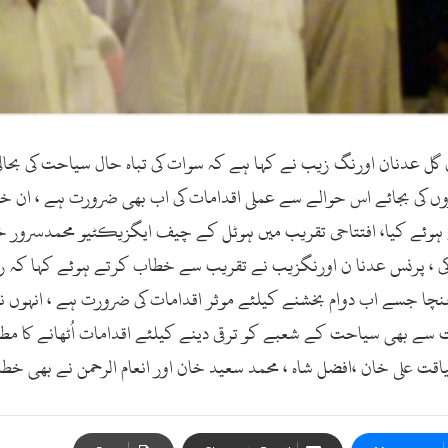
 کام ۔13ستمبر2017ء )شہزادہ میاں گل عدنان اورنگ زیب نے کہا ہے کہ سوات کی تباہ حا
ں کی بجائے اس حوالے سے عملی اقدامات کی اب بھی ضرورت ہے ، ان خیا
ے ہوئے کیا، افتتاحی تقریب میں ہوٹل کے چیف ایگزیکٹیو محمدسرور خ
کی ، پرنس عدنا ن اورنگزیب نے تقریب سے خطاب کرتے ہوئے کہا کہ ری
ہنچا جسے اب دوام بخشنے کیلئے موثر اقدامات کی ضرورت ہے ، انہوں 
ت سے بھی سیاحت کے شعبے کو ترقی دینے کیلئے اقدامات اُٹھانے کا م
یاقت علی خان ،افضل شاہ ، محمد سعید خان اور انعام الرحمن نے بھی خط