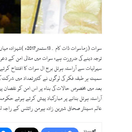
سوات (زماسوات ڈاٹ
توجہ دینے کی ضرورت ہے، سوات میں مثالی امن کے دعوو
سہولیات سے آراستہ ہوٹل برج ال سوات کا افتتاح کرت
سمیت ہر طبقہ فکر کی لوگوں نے کثیرتعداد میں شرکت 
بعد میں مخصوص حالات کی بناء پر اس امن کو نقصان پ
آراستہ ہوٹل بنانے پر مبارکباد پیش کرتے ہوئے حکوم
عالم ،سینئر صحافی شیرین زادہ ہیومن رائٹس کے راجہ ل
Share