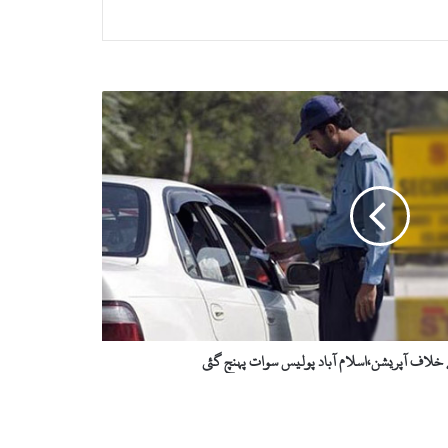
خلاف آپریشن،اسلام آباد پولیس سوات پہنچ گئی