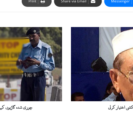
Print
Share via Email
Messenger
چ
و
ر
ی
ش
د
ہ
گ
ا
ڑ
ی
و
ں
شی اختیار کرلی
چوری شدہ گاڑیوں کے 
ک
ے
خ
ل