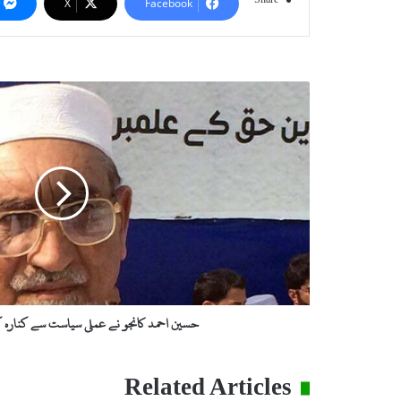
X
Facebook
ح
س
ی
ن
ا
ح
م
د
ک
ا
ن
ج
و
حسین احمد کانجو نے عملی سیاست سے کنارہ ک
ن
ے
ع
Related Articles
م