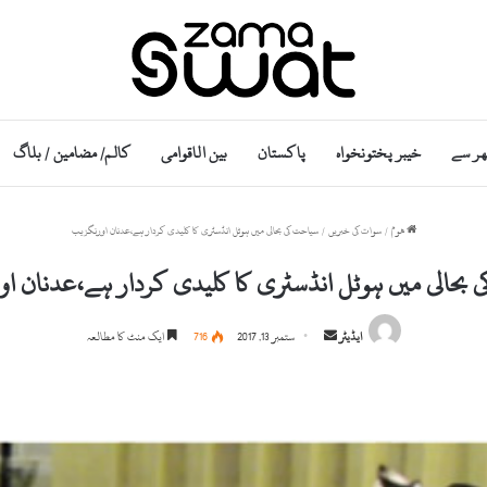
ھر سے
خیبر پختونخواہ
پاکستان
بین الاقوامی
کالم/ مضامین / بلاگ
ھوم
/
سوات کی خبریں
/
سیاحت کی بحالی میں ہوٹل انڈسٹری کا کلیدی کردار ہے،عدنان اورنگزیب
 بحالی میں ہوٹل انڈسٹری کا کلیدی کردار ہے،عدنان ا
S
ایڈیٹر
ستمبر 13, 2017
716
ایک منٹ کا مطالعہ
e
n
d
a
n