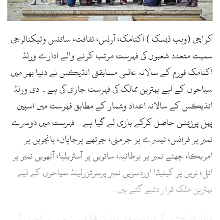
l
کراچی (ویب ڈیسک ) اکنامک، آرٹس، ثقافت، سائنس وٹیکنالوجی
سمیت متعدد شعبوں کی فہرست مرتب کرنے والے ادارے ورلڈ
اکنامک فورم کے سالانہ عالمی مسابقتی انڈیکس نے دنیا بھر میں
سیاحوں کے لیے بہترین ممالک کی فہرست جاری کی ہے۔ دی ورلڈ
انڈیکس کے سالانہ اعداد وشمار کے مطابق فہرست میں اسپین
پہلی پوزیشن حاصل کرکے بازی لے گیا ہے۔ فہرست میں دوسرے
نمبر پر فرانس، تیسرے پر جرمنی، چوتھے پرجاپان، پانچویں پر
امریکا، چھٹے نمبر پر برطانیہ، ساتویں پر آسٹریلیا، آٹھویں نمبر پر
اٹلی، نویں پر کینیڈا اوردسویں نمبر پرسوئزرلینڈ سیاحوں کے لیے
بہترین ملک قرار دئیے گئے ہیں۔
ورلڈ انڈیکس کی فہرست میں بھارت 34 ویں نمبر پر سیاحوں کے