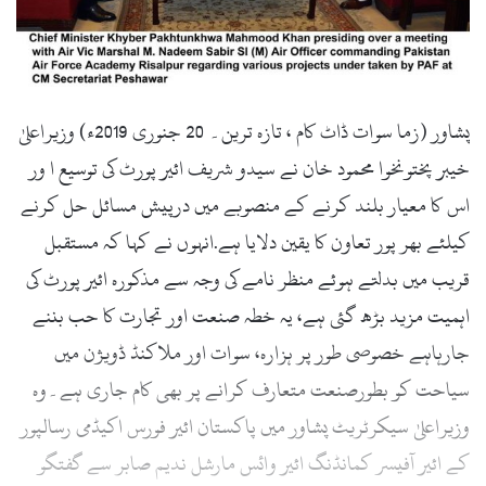
l
پشاور (زما سوات ڈاٹ کام ، تازہ ترین۔ 20 جنوری 2019ء) وزیراعلیٰ
خیبر پختونخوا محمود خان نے سیدو شریف ائیر پورٹ کی توسیع ا ور
اس کا معیار بلند کرنے کے منصوبے میں درپیش مسائل حل کرنے
کیلئے بھر پور تعاون کا یقین دلایا ہے.انہوں نے کہا کہ مستقبل
قریب میں بدلتے ہوئے منظر نامے کی وجہ سے مذکورہ ائیر پورٹ کی
اہمیت مزید بڑھ گئی ہے، یہ خطہ صنعت اور تجارت کا حب بننے
جارہاہے خصوصی طور پر ہزارہ، سوات اور ملاکنڈ ڈویژن میں
سیاحت کو بطورصنعت متعارف کرانے پر بھی کام جاری ہے۔وہ
وزیراعلیٰ سیکرٹریٹ پشاور میں پاکستان ائیر فورس اکیڈمی رسالپور
کے ائیر آفیسر کمانڈنگ ائیر وائس مارشل ندیم صابر سے گفتگو