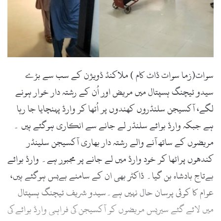
سوات(زما سوات ڈاٹ کام ) ملاکنڈ ڈویژن کے سب سے بڑے
سیدو ٹیچنگ ہسپتال میں مریض اور اُن کے رشتہ دار خوار ہونے
لگے، آکسیجن سلنڈروں کھندوں پر اُٹھا کر وارڈ پہنچایا جا رہا
ہے جبکہ وارڈ بوائے سلنڈر لے جانے سے انکاری ہوگئے ہیں ۔
مریضوں کے ساتھ آنے والے رشتہ دار بھاری آکسیجن سلینڈر
کندھوں پراٹھا کر خود وارڈ میں لے جانے پر مجبور ہے۔ وارڈ بوائے
بےتاج بادشاہ بن گیا۔ ڈاکٹر بھی ان کے سامنے بےبس ہوگئے ہیں،
عوام کا کوئی پرسان حال نہیں ہے۔سیدو شریف ٹیچنگ ہسپتال
میں لائے گئے سیریس مریضوں کو آکسیجن کی فراہمی وارڈ بوائے کی