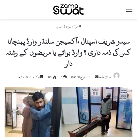
مینو
ھوم
/
سوات کی خبریں
سیدو شریف اسپتال ،آکسیجن سلنڈر وارڈ پہنچانا
کس کی ذمہ داری ؟ وارڈ بوائے یا مریضوں کے رشتہ
دار
Send
عدنان باچا
مارچ 10, 2021
0
123
ایک منٹ کا مطالعہ
an
email