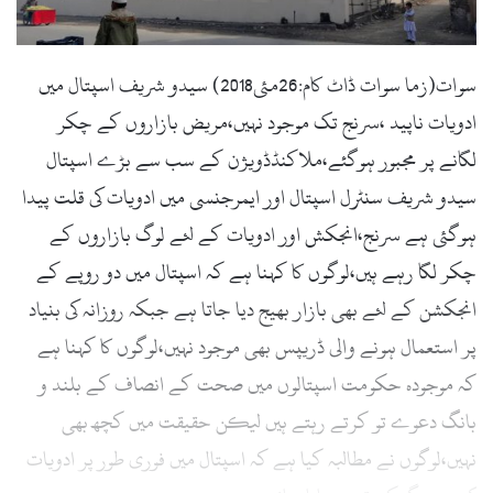
l
سوات(زما سوات ڈاٹ کام:26مئی2018) سیدو شریف اسپتال میں
ادویات ناپید ،سرنج تک موجود نہیں،مریض بازاروں کے چکر
لگانے پر مجبور ہوگئے،ملاکنڈڈویژن کے سب سے بڑے اسپتال
سیدو شریف سنٹرل اسپتال اور ایمرجنسی میں ادویات کی قلت پیدا
ہوگئی ہے سرنج،انجکش اور ادویات کے لئے لوگ بازاروں کے
چکر لگا رہے ہیں،لوگوں کا کہنا ہے کہ اسپتال میں دو روپے کے
انجکشن کے لئے بھی بازار بھیج دیا جاتا ہے جبکہ روزانہ کی بنیاد
پر استعمال ہونے والی ڈریپس بھی موجود نہیں،لوگوں کا کہنا ہے
کہ موجودہ حکومت اسپتالوں میں صحت کے انصاف کے بلند و
بانگ دعوے تو کرتے رہتے ہیں لیکن حقیقت میں کچھ بھی
نہیں،لوگوں نے مطالبہ کیا ہے کہ اسپتال میں فوری طور پر ادویات