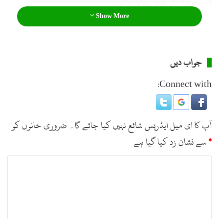
کی موجودگی کو یقینی بنایا جائے۔
Show More
جواب دیں
Connect with:
آپ کا ای میل ایڈریس شائع نہیں کیا جائے گا۔
ضروری خانوں کو
*
سے نشان زد کیا گیا ہے
ت
ب
ص
ر