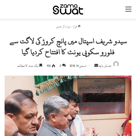
مینو
ھوم
/
سوات کی خبریں
سیدو شریف اسپتال میں پانچ کروڑ کی لاگت سے
فلورو سکوپی یونٹ کا افتتاح کردیا گیا
عدنان باچا
S
دسمبر 14, 2019
0
108
ایک منٹ کا مطالعہ
e
n
d
a
n
e
m
a
i