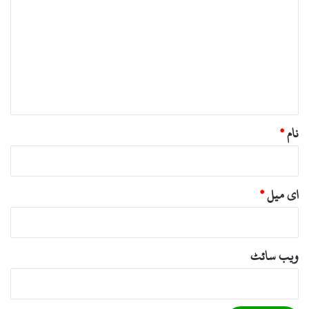
ب
ص
ر
ہ
*
نام
*
ای میل
*
ویب‌ سائٹ