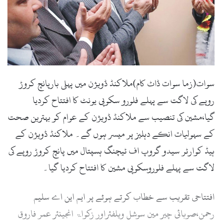
l
سوات(زما سوات ڈاٹ کام)ملاکنڈ ڈویژن میں پہلی بارپانچ کروڑ
روپے کی لاگت سے پہلے فلورو سکوپی یونٹ کا افتتاح کردیا
گیا،مشین کی تنصیب سے ملاکنڈ ڈویژن کے عوام کو بہترین صحت
کے سہولیات انکے دہلیز پر میسر ہوں گے۔ ملاکنڈ ڈویژن کے
ہیڈ کوارٹر سیدو گروپ اف ٹیچنگ ہسپتال میں پانچ کروڑ روپے کی
لاگت سے پہلے فلوروسکوپی مشین کا افتتاح کردیا گیا۔
افتتاحی تقریب سے خطاب کرتے ہوئے پر ایم این اے سلیم
رحمن،صوبائی چیر مین سوشل ویلفئراور زکواۃ انجینئر عمر فاروق