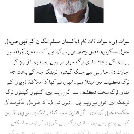
سوات (زما سوات ڈاٹ کام )پاکستان مسلم لیگ ن کے ڈپٹی صوبائی
جنرل سیکرٹری فضل رحمان نونو نےکہا ہے کہ سیاحوں کی آمد پر
پابندی کے باعث مقامی لوگ خوار ہو رہے ہیں ، وی آئی پیز کو
اجازت دی جا رہی ہے جبکہ گھنٹوں ٹریفک جام کے باعث عام
لوگ تکلیف میں مبتلا ہے۔انہوں نے کہا کہ ملاکنڈ ڈویژن کے
مقامی لوگ سخت تکلیف سے گزر رہے ہیں، گنٹھوں گھنٹوں لوگ
ٹریفک میں خوار ہو رہے ہیں۔انہوں نے کہا کہ صوبائی حکومت کی
حکمت عملی کہا ہیں۔اگر قانون سب کیلئے ایک ہیں تو وی ائی پیز
کیسے پہنچ رہے ہیں۔مقامی لوگ اپنے گھروں کو نہیں جاسکتے۔
وزیراعلی صاحب تو ہیلی کاپٹر سے سوات پہنچ رہے ہیں۔ عوام کیا