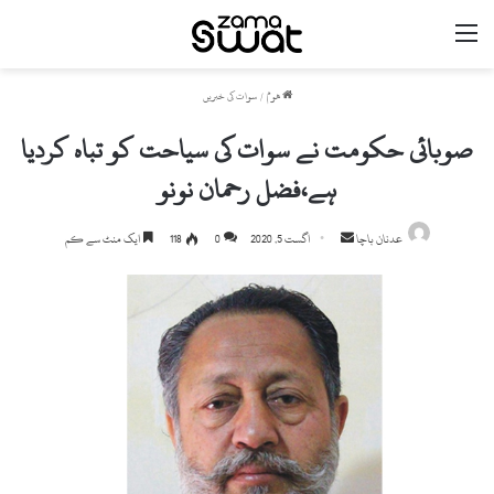
مینو
ھوم
/
سوات کی خبریں
صوبائی حکومت نے سوات کی سیاحت کو تباہ کردیا
ہے،فضل رحمان نونو
Send
عدنان باچا
اگست 5, 2020
0
118
ایک منٹ سے کم
an
email