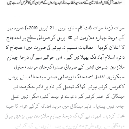
l
سوات (زما سوات ڈاٹ کام ، تازہ ترین۔ 21 اپریل 2019ء)
صوبہ بھر
کے درجۂ چہارم ملازمین نے 30 اپریل کو صوبائی سطح پر احتجاج
کا اعلان کردیا۔ مطالبات تسلیم نہ ہونے کی صورت میں احتجاج کا
دائرہ اسلام آباد تک پھیلائیں گے۔ اس حوالے سے آل درجۂ چہارم
ملازمین ایسوسی ایشن کے صوبائی صدراکبرخان مومند، جنرل
سیکرٹری اشفاق احمدخٹک اورضلعی صدر سیدخطا ب نے پریس
کانفرنس کرتے ہوئے کہاکہ تبدیلی کے نام پر قائم حکومت نے
مہنگائی کو ختم کرنے کے دعوے تو بہت کئے، مگر انہیں عملی
جامہ نہیں پہنایا۔ تاہم مہنگائی میں مزید اضافہ کرکے عوام کا جینا
محال کردیا۔ انہوں نے کہاکہ درجۂ چہارم ملازمین بھی بڑھتی ہوئی
مہنگائی سے بری طرح متاثرہورہے ہیں۔ انہوں نے کہاکہ اس