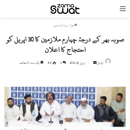
مینو
ھوم
/
سوات کی خبریں
صوبہ بھر کے درجۂ چہارم ملازمین کا 30 اپریل کو
احتجاج کا اعلان
ایڈیٹر
S
اپریل 20, 2019
0
104
ایک منٹ کا مطالعہ
e
n
d
a
n
e
m
a
i