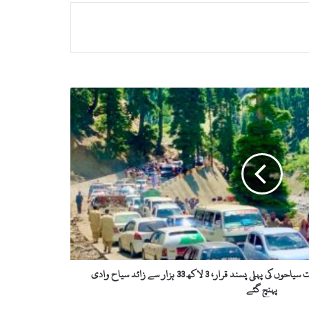
عیدالاضحیٰ پر خیبرپختونخوا میں سوات سیاحوں کی پہلی پسند قرار، 3 لاکھ 33 ہزار سے زائد سیاح وادی
پہنچ گئے