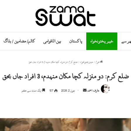
ھر سے
خیبر پختونخواہ
پاکستان
بین الاقوامی
کالم/ مضامین / بلاگ
ھوم
/
خیبر پختونخواہ
/
ضلع کرم: دو منزلہ کچا مکان منہدم، 3 افراد جاں بحق
ضلع کرم: دو منزلہ کچا مکان منہدم، 3 افراد جاں بحق
Send
عارف احمد
جون 2, 2026
107
ایک منٹ سے کم
an
email