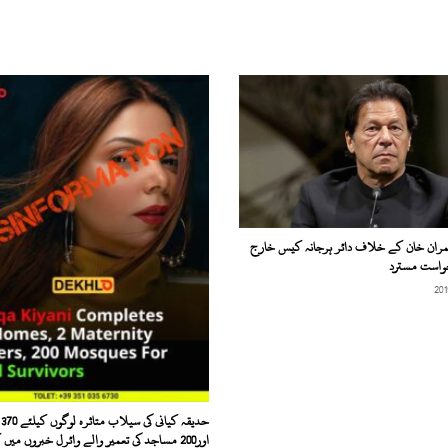
زائد
سیاح
وادی
پہنچ
گئے
مران خان کے خلاف دائر ہرجانہ کیس خارج
خواست مسترد
حد
اور200 مساجد کی تعمیر والے وائرل خبروں میں 