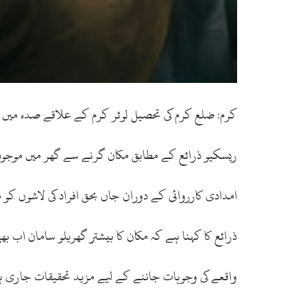
کرم: ضلع کرم کی تحصیل لوئر کرم کے علاقے صدہ میں ایک دو منزلہ
ریسکیو ذرائع کے مطابق مکان گرنے سے گھر میں موجود 
امدادی کارروائی کے دوران جاں بحق افراد کی لاشوں ک
ذرائع کا کہنا ہے کہ مکان کا بیشتر گھریلو سامان اب 
واقعے کی وجوہات جاننے کے لیے مزید تحقیقات جاری ہ