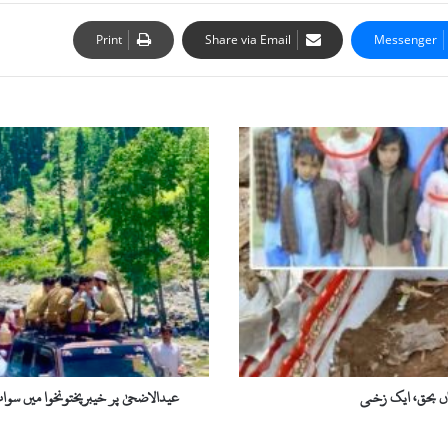
Print
Share via Email
Messenger
عیدالاضحیٰ
پر
خیبرپختونخوا
میں
سوات
سیاحوں
کی
پہلی
پسند
قرار،
3
لاکھ
33
ہزار
سے