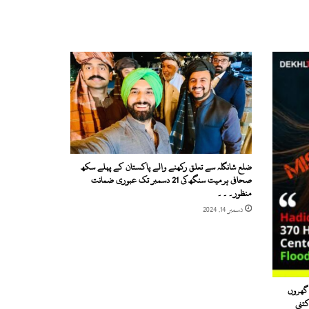
ضلع شانگلہ سے تعلق رکھنے والے پاکستان کے پہلے سکھ
صحافی ہرمیت سنگھ کی 21 دسمبر تک عبوری ضمانت
منظور۔۔۔
دسمبر 14, 2024
یقہ کیانی کی سیلاب متاثرہ لوگوں کیلئے 370 گھروں
کتنی