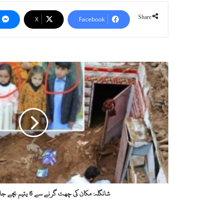
Share
X
Facebook
شانگلہ:
مکان
کی
چھت
گرنے
سے
6
یتیم
بچے
جاں
بحق،
ایک
زخمی
شانگلہ: مکان کی چھت گرنے سے 6 یتیم بچے جاں بحق، ایک زخمی