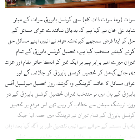
سوات (زما سوات ڈاٹ کام) سٹی کونسل بابوزئی سوات کے میئر
شاہد علی خان نے کہا ہے کہ بلدیاتی نمائندے عوامی مسائل کے
حل کو اپنا فرض سمجھے کیونکہ عوام نے انہیں اپنے مسائل حل
کرنے کیلئے منتخب کیا ہے، تحصیل کونسل بابوزئی کے تمام
ممبران میرے لئے برابر ہے ہر ایک ممبر کو انکا جائز مقام اور عزت
دی جائے گی،مل کر تحصیل کونسل بابوزئی کو چلائیں گے اور
عوامی مسائل کا خاتمہ کرینگے وہ گزشتہ روز تحصیل میونسپل آفس
بابوزئی کے ہال میں نو منتخب ممبران تحصیل کونسل بابوزئی کے دو
روزہ ٹریننگ سیشن سے خطاب کر رہے تھے اس موقع پر تحصیل
کونسل بابوزئی کے تمام ممبران نے ٹریننگ میں حصہ لیا جبکہ
بلدیاتی سسٹم کے حوالے سے انہیں تفصیلی طور پر آگاہ کیا بعد ازاں
سٹی میئر سوات شاہد علی خان نے اپوزیشن جماعتوں سے تعلق