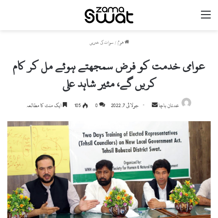
مینو
ھوم
/
سوات کی خبریں
عوامی خدمت کو فرض سمجھتے ہوئے مل کر کام
کریں گے، مئیر شاہد علی
Send
عدنان باچا
جولائی 7, 2022
0
105
ایک منٹ کا مطالعہ
an
email