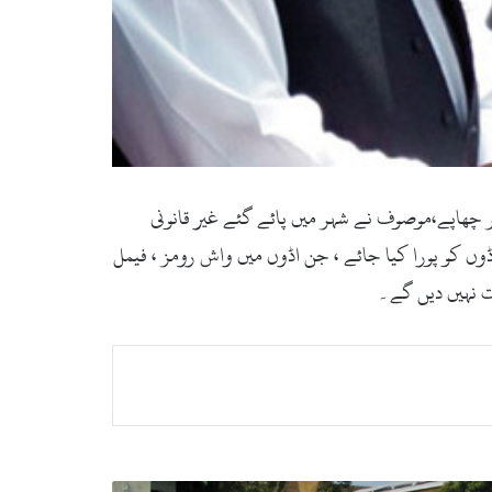
مختلف اڈوں پر چھاپے،موصوف نے شہر میں پائے گئے غیر قانونی
ں کو پورا کیا جائے ، جن اڈوں میں واش رومز ، فیمل
زت نہیں دیں گے۔