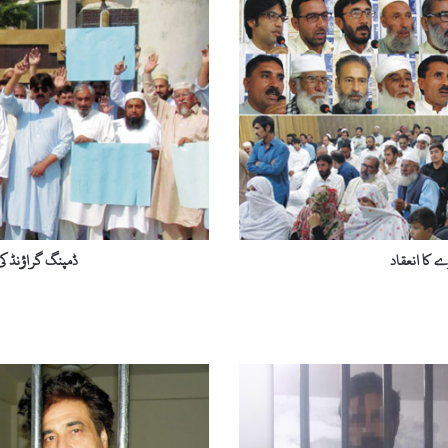
ڈ
م
پ
ن
گ
گ
ر
ا
ؤ
ن
ڈ
ک
ی
 کا انعقاد
ڈمپنگ گراؤنڈ کی
م
ن
ت
ق
ل
ی
ک
ے
خ