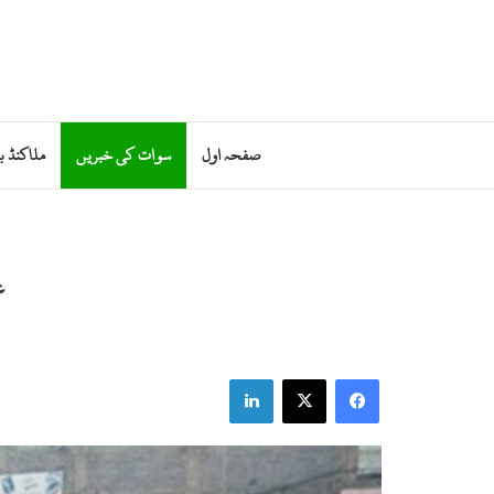
صفحہ اول
سوات کی خبریں
ملاکنڈ ب
غ
LinkedIn
X
Facebook