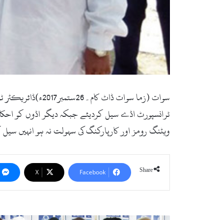
سوات (زما سوات ڈ
ٹرانسپورٹ اڈے سیل کردیئے جبکہ دیگر اڈوں کو احکاما
ویٹنگ رومز اور کارپارکنگ کی سہولت نہ ہو انہیں سیل ک
Share
X
Facebook