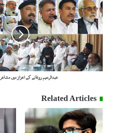
ع
ب
د
ا
ل
ر
ح
ی
م
ر
و
غ
ا
عبدالرحیم روغانے کے اعزاز میں مشاعرے
ن
ے
ک
Related Articles
ے
ا
ع
ز
ا
ز