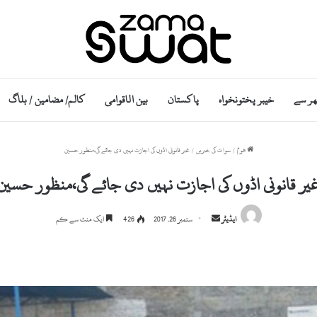
ھر سے
خیبر پختونخواہ
پاکستان
بین الاقوامی
کالم/ مضامین / بلاگ
ھوم
/
سوات کی خبریں
/
غیر قانونی اڈوں کی اجازت نہیں دی جائے گی،منظور حسین
یر قانونی اڈوں کی اجازت نہیں دی جائے گی،منظور حسین
S
ایڈیٹر
ستمبر 26, 2017
426
ایک منٹ سے کم
e
n
d
a
n