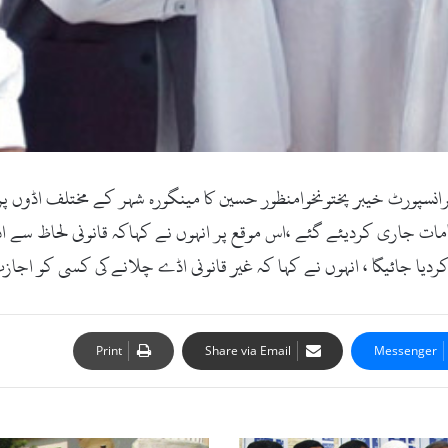
اٹ کام۔26ستمبر2017ء)ڈائریکٹر ٹرانسپورٹ خیبر پختونخوامنظور حسین کا مینگورہ شہر کے 
ت جاری کردیئے گئے ،اس موقع پر انہوں نے کہاکہ قانونی لحاظ سے اڈو
ردیا جائیگا ، انہوں نے کہا کہ غیر قانونی اڈے چلانے کی کسی کو اجا
Print
Share via Email
Messenger