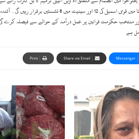
میں ایک ووٹ پڑا۔ بل کے مطابق آئندہ پانچ سال تک فاٹا میں قومی 
 اور منتخب حکومت قوانین پر عمل درآمد کے حوالے سے فیصلہ کرے گی۔ 
مل ہے
Print
Share via Email
Messenger
ف
و
ڈ
س
ی
ف
ٹ
ی