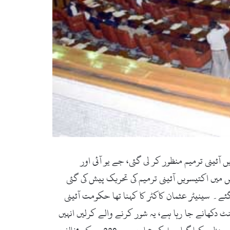
اد (زما سوات ڈاٹ کام ، تازہ ترین۔ 25 مئی 2018ء) سینٹ میں فاٹا کو خیبر پختونخواہ میں ضم کرنے کے حوالے سے 31 ویں آئینی ترمیم منظور کر لی گئی، جے یو آئی اور
میں اکتیسویں آئینی ترمیم کی تحریک پیش کی گئی
ے۔ سینیٹر عثمان کاکٹر کا کہنا تھا حکومت آئینی
نٹ دکھانے جا رہا ہے، یہ شور کرنے والے کرلیں انہیں