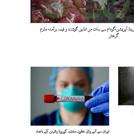
گرینڈ آپریشن،گودام سے سات من انڈین گوشت و قیمہ برآمد، ملزم
گرفتار
ایران سے آنے والی خاتون مشتبہ کورونا وائرس کے باعث