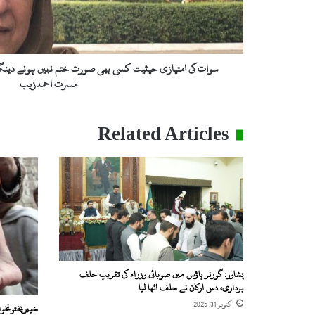
ت
ی
ا
ز
ی
سوات کی امتیازی حیثیت کسی بھی صورت ختم نہیں ہونے دینگے
ح
مسرت احمدزیب
ی
ث
ی
Related Articles
ت
ک
س
ی
ب
ھ
ی
ص
و
ر
پشاور: گورنر ہاؤس میں صوبائی وزراء کی تقریبِ حلف
ت
برداری، دس ارکان نے حلف اٹھا لیا
خ
اکتوبر 31, 2025
خیبرپختونخوا میں ا
ت