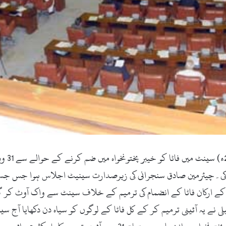
اسلام اب
لفت کی۔چیئرمین صادق سنجرانی کی زیرصدارت سینیٹ اجلاس ہوا جس جس 
ی کے ارکان فاٹا کے انضمام کی ترمیم کے خلاف سینٹ سے واک آوٹ کر گئ
ی نے یہ آئینی ترمیم کر کے کل فاٹا کے لوگوں کو سیاہ دن دکھایا آج سی