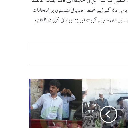
اسی کا حکم دیا گیا۔یاد رہے گزشتہ روز فاٹا کے خیبر پختونخوا میں انضمام سے متعلق 31 ویں آئینی ترمیم کا بل کثرت رائے سے منظور کیا گیا۔ بل کی حمایت میں 229 جبکہ مخالفت
اسمبلی کی 12 اور سینیٹ میں 8 نشستیں برقرار رہیں گی۔ آئندہ برس فاٹا کے لیے مختص صوبائی نشستوں پر انتخابات
بل میں سپریم کورٹ اور پشاور ہائی کورٹ کا دائرہ