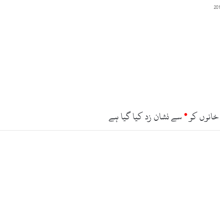
ڈ
آ
پ
ر
ی
ش
ن
،
گ
و
د
خانوں کو
*
سے نشان زد کیا گیا ہے
ا
م
س
ے
س
ا
ت
م
ن
ا