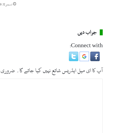
م
دسمبر 12, 2019
ن
ہ
ی
ں
جواب دیں
ہ
و
Connect with:
ن
ے
د
ی
آپ کا ای میل ایڈریس شائع نہیں کیا جائے گا۔
ضروری 
ن
گ
ت
ے
ب
،
م
ص
ع
ر
ا
ہ
ہ
د
*
ے