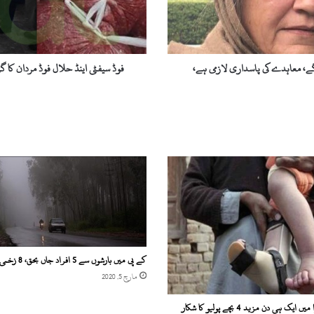
ا
ی
ن
ڈ
ح
، معاہدے کی پاسداری لازمی ہے،
فوڈ سیفٹی اینڈ حلال فوڈ مردان کا 
ل
ا
ل
ف
و
ڈ
م
ر
د
ا
ن
ک
ا
کے پی میں بارشوں سے 5 افراد جاں بحق، 8 زخمی
گ
مارچ 5, 2020
ر
ی
یک ہی دن مزید 4 بچے پولیو کا شکار
ن