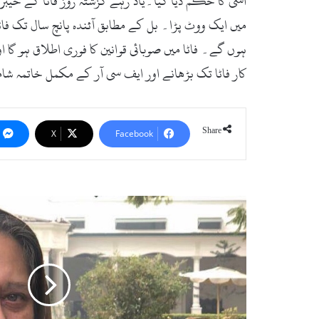
ہوں گے۔ فاٹا میں صوبائی قوانین کا فوری اطلاق ہو گا
کار فاٹا تک بڑھانے اور ایف سی آر کے مکمل خاتمہ شا
Share
X
Facebook
س
و
ا
ت
ک
ی
ا
م