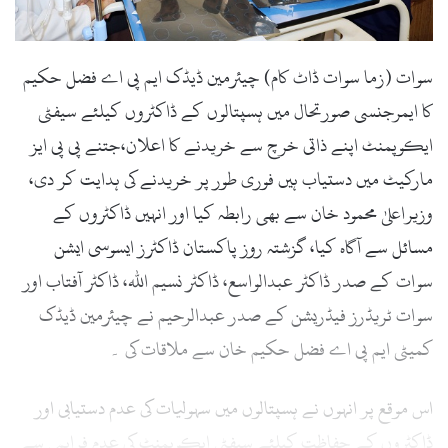
l
سوات (زما سوات ڈاٹ کام) چیئرمین ڈیڈک ایم پی اے فضل حکیم
کا ایمرجنسی صورتحال میں ہسپتالوں کے ڈاکٹروں کیلئے سیفٹی
ایکوپمنٹ اپنے ذاتی خرچ سے خریدنے کا اعلان،جتنے پی پی ایز
مارکیٹ میں دستیاب ہیں فوری طور پر خریدنے کی ہدایت کر دی،
وزیراعلیٰ محمود خان سے بھی رابطہ کیا اور انہیں ڈاکٹروں کے
مسائل سے آگاہ کیا، گزشتہ روز پاکستان ڈاکٹرز ایسوسی ایشن
سوات کے صدر ڈاکٹر عبدالواسع، ڈاکٹر نسیم اللہ، ڈاکٹر آفتاب اور
سوات ٹریڈرز فیڈریشن کے صدر عبدالرحیم نے چیئرمین ڈیڈک
کمیٹی ایم پی اے فضل حکیم خان سے ملاقات کی ۔
اس موقع پر انہوں نے ہسپتالوں میں سہولیات کی عدم دستیابی اور
ڈاکٹروں کے حفاظت کیلئے سیفٹی ایکوپمنٹ کی عدم فراہمی سے