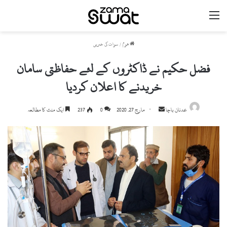
مینو
ھوم
/
سوات کی خبریں
فضل حکیم نے ڈاکٹروں کے لئے حفاظتی سامان
خریدنے کا اعلان کردیا
عدنان باچا
S
مارچ 27, 2020
0
237
ایک منٹ کا مطالعہ
e
n
d
a
n
e
m
a
i