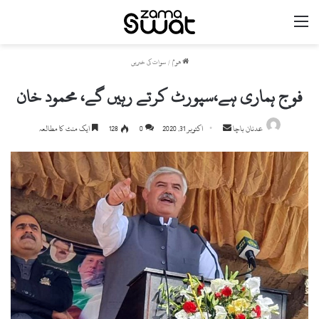
مینو
ھوم
/
سوات کی خبریں
فوج ہماری ہے،سپورٹ کرتے رہیں گے، محمود خان
Send
عدنان باچا
اکتوبر 31, 2020
0
128
ایک منٹ کا مطالعہ
an
email