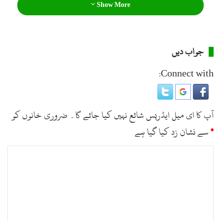
Show More
خان جمعہ کے روز سوات میں صحت انصاف کارڈ کا افتتاح کریں
گے، خیبرپختونخوا میں چکدرہ دیر، سوات موٹروے فیز ٹو اور خوازہ
خیلہ بشام روڈ بنائیں گے، اس خطے کو کاروباری مرکز بنائیں گے۔
جواب دیں
Connect with:
آپ کا ای میل ایڈریس شائع نہیں کیا جائے گا۔
ضروری خانوں کو
*
سے نشان زد کیا گیا ہے
ت
ب
ص
ر
ہ