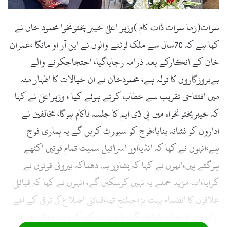
سوات(زما سوات ڈاٹ کام )وزیر اعلیٰ خیبر پختونخوا محمود خان نے
کہا ہے کہ 70سال سے ملک لوٹنے والوں نے این آر او مانگا ،عمران
خان کے انکارکے بعد ڈرامہ رچایاگیا، احتجاجکرنے والے
بےبروزگاروں کا ٹولہ ہے، محمودخان نے ان خیالات کا اظہار مٹہ
میں افتتاحی تقریب سے خطاب کرتے ہوئے کیا ، وزیراعلیٰ نے کہا
کہ خیبرپختونخواہ میں پی ڈی ایم کا جلسہ ناکام ہوگا، مخالفین نے
اداروں کو نشانہ بنایا،فوج کو سپورٹ کریں گے یہ ہماری فوج
ہے،انہوں نے کہا کہ انڈیااور اسرائیل سمیت تمام قوتیں اکٹھے
ہوگئے ہیں،انہوں نے کہا کہ پشاور بم. دھماکہ بیرونی قوتوں نے
کرایا،اب مزید حملے یہ نہیں کرسکیں گے، انہوں نے کہا کہ قبائلی
علاقوں کا انضمام بہت بڑاچیلنج تھا،قبائلی اضلاع کی ترقی کے لئے
ہرممکن اقدامات اٹھائیں گے، انہوں نے کہا کہ وزیر اعظم عمران