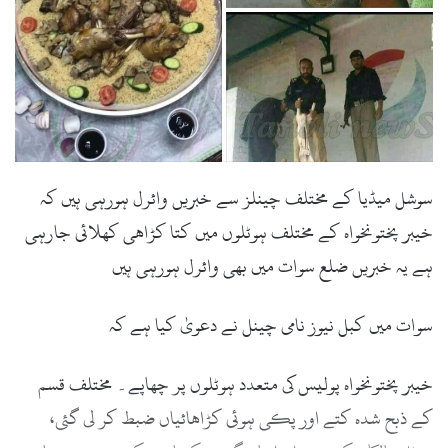
l
سوشل میڈیا کے مختلف چینلز سے خبریں وائرل ہورہی ہیں کہ
خیبر پختونخواہ کے مختلف ہوٹلوں میں کتا کڑاھی کھلائی جارہی
ہے یہ خبریں ضلع سوات میں بھی وائرل ہورہی ہیں
سوات میں کبل نیوز نامی چینل نے دعویٰ کیا ہے کہ
خیبر پختونخواہ پولیس کی متعدد ہوٹلوں پر چھاپے۔ مختلف قسم
کے ذبح شدہ کتے اور پکی ہوئی کڑاھائیاں ضبط کر لی گئی،