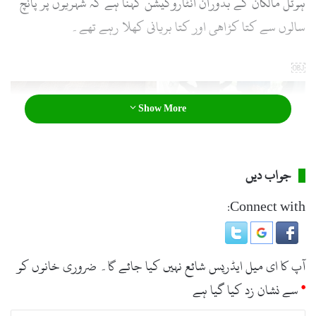
ہوٹل مالکان کے بدوران انٹاروگیشن کہنا ہے کہ شہریوں پر پانچ
سالوں سے کتا کڑاھی اور کتا بریانی کھلا رہے تھے۔
￼
Show More
جواب دیں
Connect with:
آپ کا ای میل ایڈریس شائع نہیں کیا جائے گا۔
ضروری خانوں کو
*
سے نشان زد کیا گیا ہے