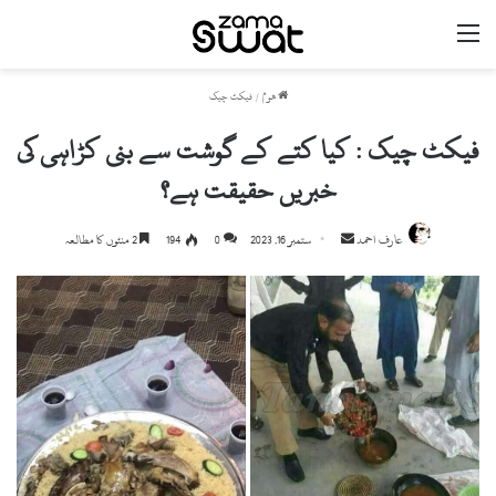
مینو
ھوم
/
فیکٹ چیک
فیکٹ چیک : کیا کتے کے گوشت سے بنی کڑاہی کی
خبریں حقیقت ہے؟
عارف احمد
S
ستمبر 16, 2023
0
194
2 منٹوں کا مطالعہ
e
n
d
a
n
e
m
a
i