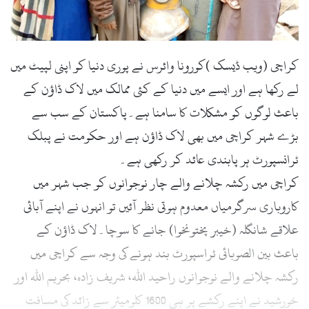
l
کراچی (ویب ڈیسک )کورونا وائرس نے پوری دنیا کو اپنی لپیٹ میں
لے رکھا ہے اور ایسے میں دنیا کے کئی ممالک میں لاک ڈاؤن کے
باعث لوگوں کو مشکلات کا سامنا ہے۔پاکستان کے سب سے
بڑے شہر کراچی میں بھی لاک ڈاؤن ہے اور حکومت نے پبلک
ٹرانسپورٹ ہر پابندی عائد کر رکھی ہے۔
کراچی میں رکشہ چلانے والے چار نوجوانوں کو جب شہر میں
کاروباری سرگرمیاں معدوم ہوتی نظر آئیں تو انہوں نے اپنے آبائی
علاقے شانگلہ (خیبر پختونخوا) جانے کا سوچا۔لاک ڈاؤن کے
باعث بین الصوبائی ٹراسپورٹ بند ہونے کی وجہ سے کراچی میں
رکشہ چلانے والے نوجوانوں راحید اللہ، شریف زادہ، بحریم اللہ اور
خورشید نے اپنے رکشے پر ہی 1600 کلومیٹر سے زائد کی مسافت