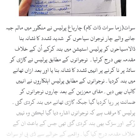
سوات(زما سوات ڈاٹ کام) چارباغ پولیس نے منگلور میں مالم جبہ
جانے والے چار نوجوان سیاحوں کو شدید تشدد کا نشانہ بنا
ڈالا،سیاحوں کو پولیس اسٹیشن میں بند کرکے اُن کے خلاف
مقدمہ بھی درج کرلیا۔ نوجوانوں کے مطابق پولیس نے گاڑی کو
سائڈ پر نا کرنے پر انہیں تشدد کا نشانہ بنا یا اور بعد ازاں تھانے
میں بند کردیا۔نوجوانوں کے مطابق پولیس اہلکاروں نے انہیں
گالیاں بھی دیں۔مقامی معززین کے بعد چاروں نوجوانوں کو
ضمانت پر رہا کردیا گیا جبکہ گاڑی تھانے میں بند کردی گئی۔
پولیس کا موقف ہے کہ نوجوانوں اشارہ دیا گیا لیکن وہ نہیں
رُکے اور سڑک بھی بند کردی گئی تھی جس کے باعث ان کے
خلاف مقدمہ درج کیا گیا۔واقعے کے حوالے سے ڈی پی او سوات