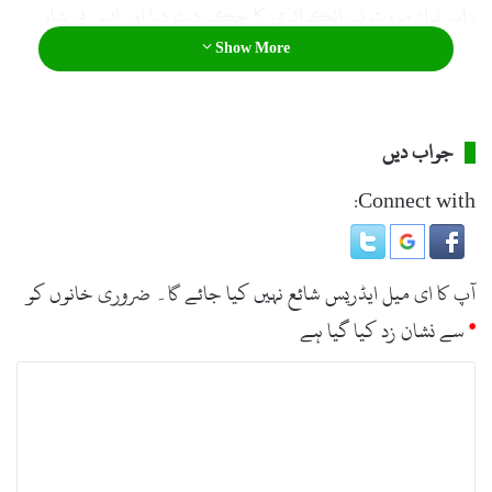
زاہد نواز مروت نے انکوائری کا حکم دے دیا اور ایس پی شاہ
Show More
حسن کو انکوائری کا کام سونپ دیا گیا۔
جواب دیں
Connect with:
آپ کا ای میل ایڈریس شائع نہیں کیا جائے گا۔
ضروری خانوں کو
*
سے نشان زد کیا گیا ہے
ت
ب
ص
ر