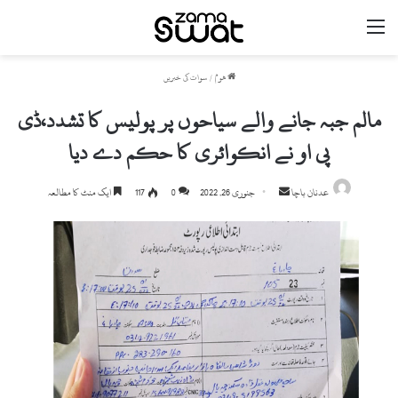
مینو
ھوم
/
سوات کی خبریں
مالم جبہ جانے والے سیاحوں پر پولیس کا تشدد،ڈی
پی او نے انکوائری کا حکم دے دیا
Send
عدنان باچا
جنوری 26, 2022
0
117
ایک منٹ کا مطالعہ
an
email