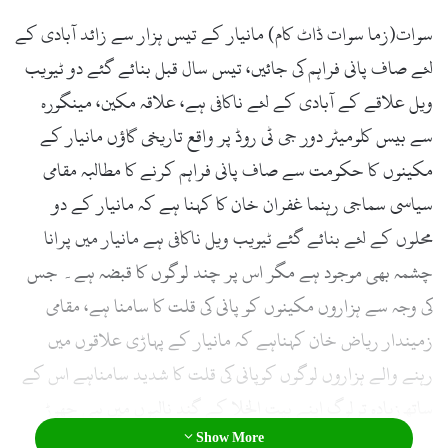
سوات(زما سوات ڈاٹ کام) مانیار کے تیس ہزار سے زائد آبادی کے
لئے صاف پانی فراہم کی جائیں، تیس سال قبل بنائے گئے دو ٹیویب
ویل علاقے کے آبادی کے لئے ناکافی ہے، علاقہ مکین، مینگورہ
سے بیس کلومیٹر دور جی ٹی روڈ پر واقع تاریخی گاؤں مانیار کے
مکینوں کا حکومت سے صاف پانی فراہم کرنے کا مطالبہ مقامی
سیاسی سماجی رہنما غفران خان کا کہنا ہے کہ مانیار کے دو
محلوں کے لئے بنائے گئے ٹیویب ویل ناکافی ہے مانیار میں پرانا
چشمہ بھی موجود ہے مگر اس پر چند لوگوں کا قبضہ ہے۔ جس
کی وجہ سے ہزاروں مکینوں کو پانی کی قلت کا سامنا ہے، مقامی
زمیندار ریاض خان کہناہے کہ مانیار کے پہاڑی علاقوں میں
رہنے والے ہزاروں لوگوں کوپانی کی قلت کا شدید سامناہے اس کے
ساتھ زیادہ ترلوگ اپنے بیت الخلا کے گند نالیوں میں ہی چھوڑ
Show More
دیتے ہیں جس سے علاقے کے تمام نالیوں میں انتہائی بد بو ہوتی