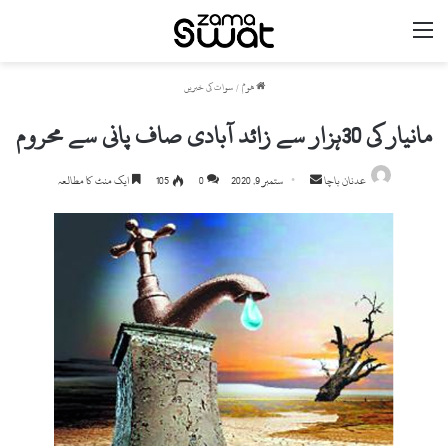
مینو
ھوم
/
سوات کی خبریں
مانیار کی 30ہزار سے زائد آبادی صاف پانی سے محروم
Send
عدنان باچا
ستمبر 9, 2020
0
105
ایک منٹ کا مطالعہ
an
email